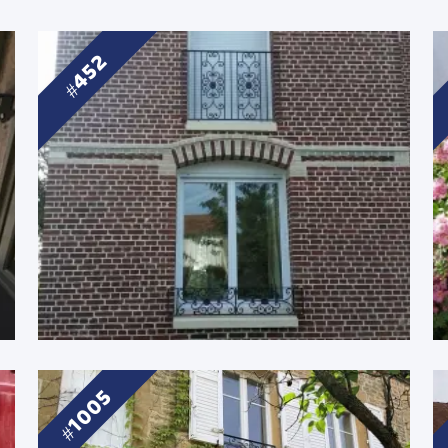
452
1005