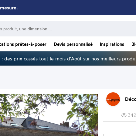
 mesure.
cations prêtes-à-poser
Devis personnalisé
Inspirations
B
: des prix cassés tout le mois d'Août sur nos meilleurs produi
Déco
342