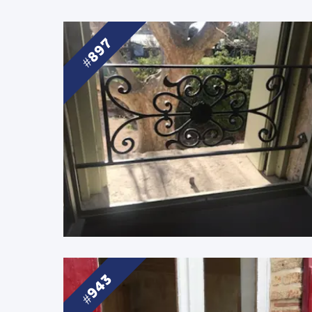
897
943