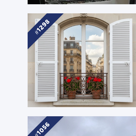
1298
1056