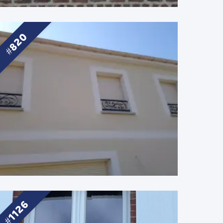
820
1126