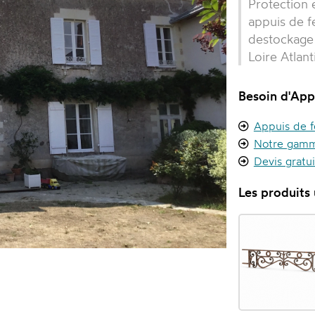
Protection 
appuis de f
destockage
Loire Atlan
Besoin d'App
Appuis de f
Notre gamm
Devis gratu
Les produits u