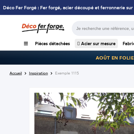
Déco Fer Forgé : Fer forgé, acier découpé et ferronnerie sur
Pièces détachées
Acier sur mesure
Fabri
AOÛT EN FOLIE
Accueil
Inspiration
Exemple 1115