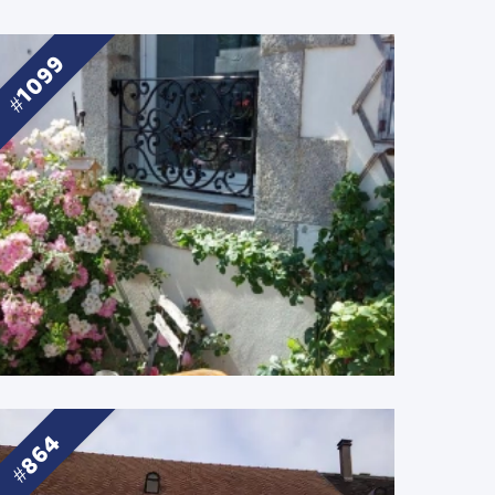
1099
864