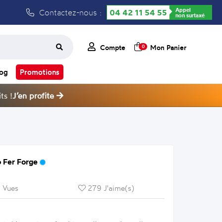
Appel
Contactez-nous :
04 42 11 54 55
non surtaxé
Compte
Mon Panier
0
log
Promotions
ts !
J’en profite
 Fer Forge
 Vues
279 J'aime(s)