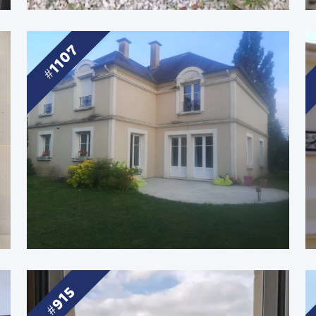
1107
915