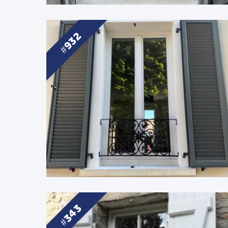
932
343