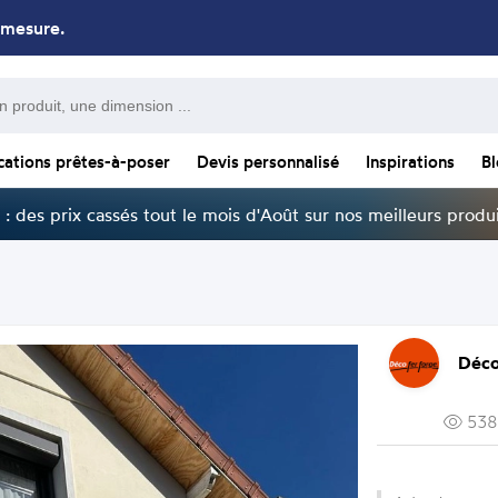
 mesure.
cations prêtes-à-poser
Devis personnalisé
Inspirations
B
: des prix cassés tout le mois d'Août sur nos meilleurs produi
Déco
538