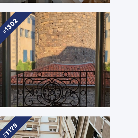
1302
1179