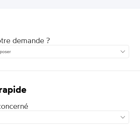
votre demande ?
 rapide
concerné