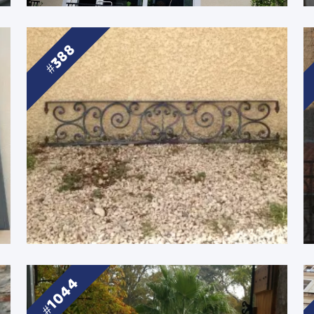
388
1044