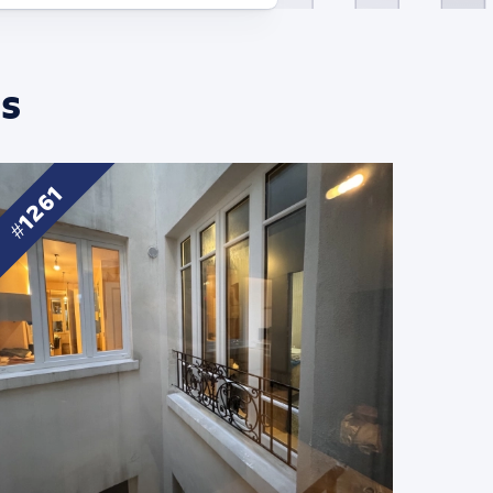
s
1261