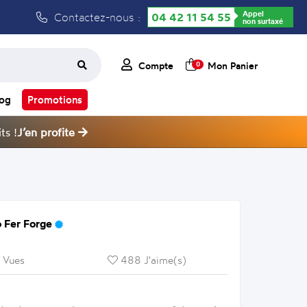
Appel
Contactez-nous :
04 42 11 54 55
non surtaxé
Compte
Mon Panier
0
log
Promotions
ts !
J’en profite
 Fer Forge
 Vues
488 J'aime(s)