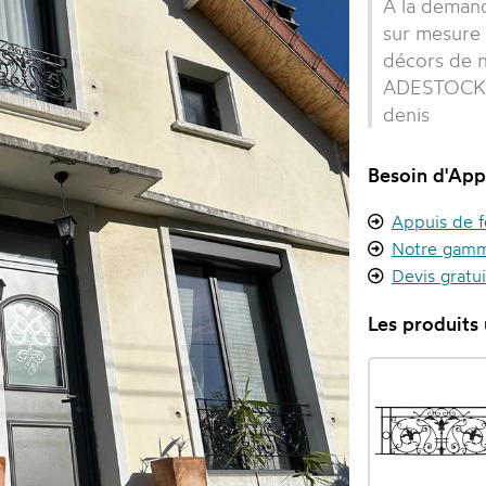
A la demand
sur mesure 
décors de 
ADESTOCKFO
denis
Besoin d'App
Appuis de f
Notre gamm
Devis gratu
Les produits u