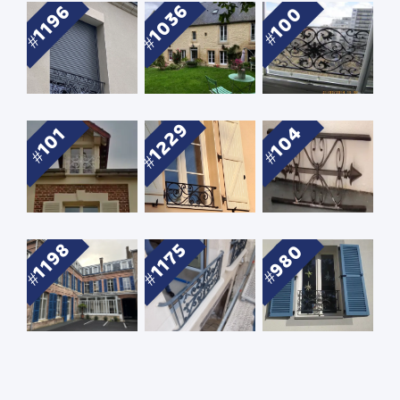
1036
1196
100
1229
104
101
1198
1175
980