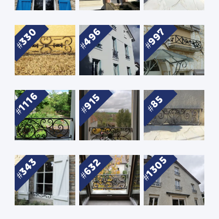
496
330
997
1116
915
85
1305
343
632