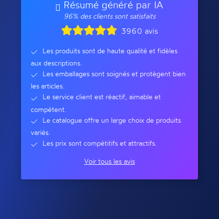
Résumé généré par IA
96% des clients sont satisfaits
3960 avis
Les produits sont de haute qualité et fidèles
aux descriptions.
Les emballages sont soignés et protègent bien
les articles.
Le service client est réactif, aimable et
compétent.
Le catalogue offre un large choix de produits
variés.
Les prix sont compétitifs et attractifs.
Voir tous les avis