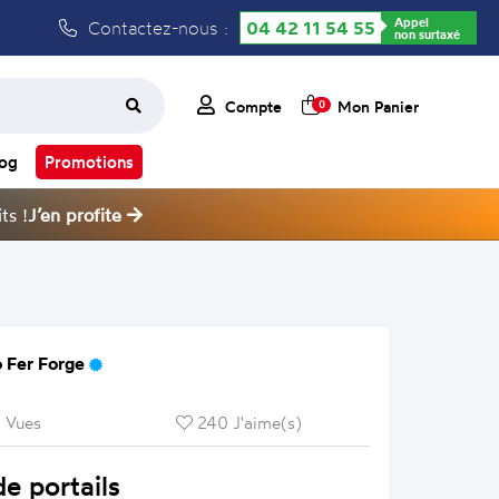
Appel
Contactez-nous :
04 42 11 54 55
non surtaxé
Compte
Mon Panier
0
log
Promotions
ts !
J’en profite
 Fer Forge
 Vues
240 J'aime(s)
e portails