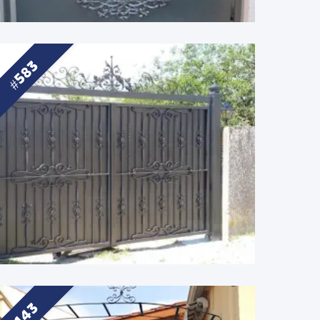
583
143