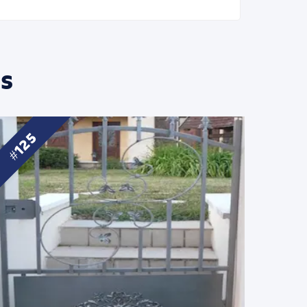
s
125