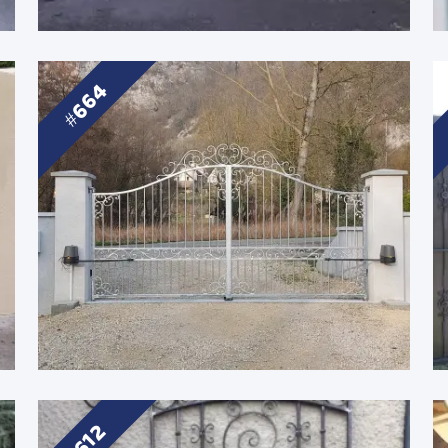
664
612