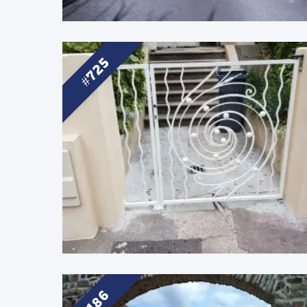
725
186