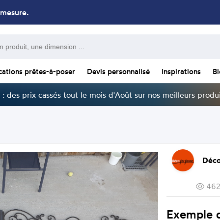
 mesure.
cations prêtes-à-poser
Devis personnalisé
Inspirations
B
: des prix cassés tout le mois d'Août sur nos meilleurs produi
Déco
462
Exemple d