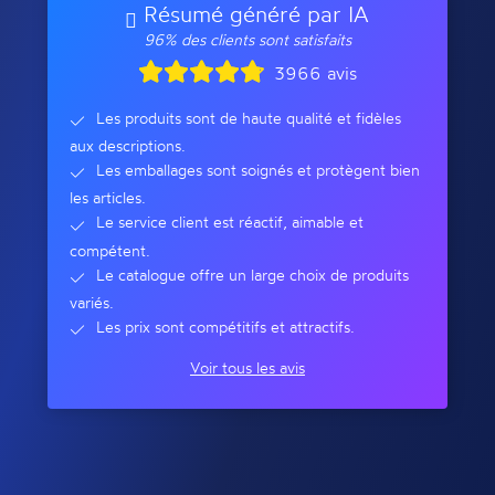
Résumé généré par IA
96% des clients sont satisfaits
3966 avis
Les produits sont de haute qualité et fidèles
aux descriptions.
Les emballages sont soignés et protègent bien
les articles.
Le service client est réactif, aimable et
compétent.
Le catalogue offre un large choix de produits
variés.
Les prix sont compétitifs et attractifs.
Voir tous les avis