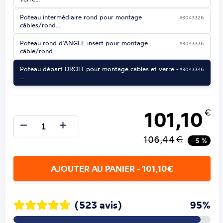
Poteau intermédiaire rond pour montage
#3043326
câbles/rond…
Poteau rond d'ANGLE insert pour montage
#3043336
câble/rond…
Poteau départ DROIT pour montage cables et verre -
#3043346
…
101,10
€
106,44
€
- 5 %
AJOUTER AU PANIER - 101,10€
(523 avis)
95%