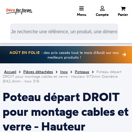
Menu
Compte
Panier
AOÛT EN FOLIE
: des prix cassés tout le mois d'Août sur nos
meilleurs produits !
Accueil
Pièces détachées
Inox
Poteaux
Poteau départ
DROIT pour montage cables et verre - Hauteur 970mm Diamètre
Ø42,4mm - Inox 316
Poteau départ DROIT
pour montage cables et
verre - Hauteur