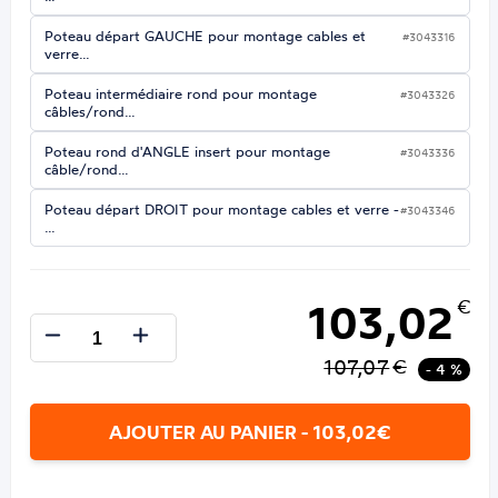
Poteau départ GAUCHE pour montage cables et
#3043316
verre…
Poteau intermédiaire rond pour montage
#3043326
câbles/rond…
Poteau rond d'ANGLE insert pour montage
#3043336
câble/rond…
Poteau départ DROIT pour montage cables et verre -
#3043346
…
103,02
€
107,07
€
- 4 %
AJOUTER AU PANIER - 103,02€