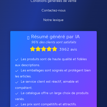
Conditions générales de vente
Contactez-nous
Notre lexique
Résumé généré par IA
96% des clients sont satisfaits
3962 avis
Les produits sont de haute qualité et fidèles
aux descriptions.
Les emballages sont soignés et protègent bien
les articles.
Le service client est réactif, aimable et
compétent.
Le catalogue offre un large choix de produits
variés.
Les prix sont compétitifs et attractifs.