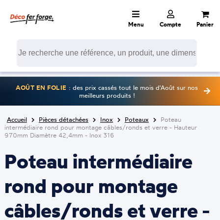
Menu
Compte
Panier
AOÛT EN FOLIE
: des prix cassés tout le mois d'Août sur nos
meilleurs produits !
Accueil
Pièces détachées
Inox
Poteaux
Poteau
intermédiaire rond pour montage câbles/ronds et verre - Hauteur
970mm Diamètre 42,4mm - Inox 316
Poteau intermédiaire
rond pour montage
câbles/ronds et verre -