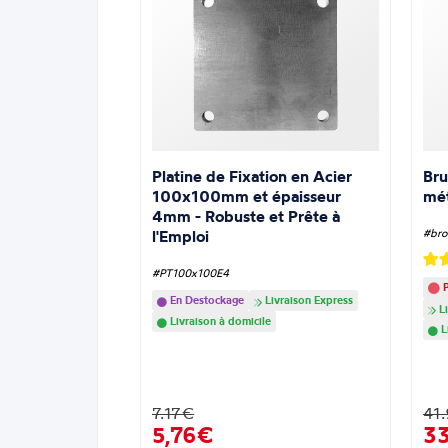
Platine de Fixation en Acier
Bru
100x100mm et épaisseur
mé
4mm - Robuste et Prête à
l'Emploi
#bro
#PT100x100E4
P
En Destockage
Livraison Express
Li
Livraison à domicile
L
7.17€
41
5,76€
3