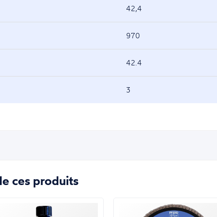
42,4
970
42.4
3
e ces produits