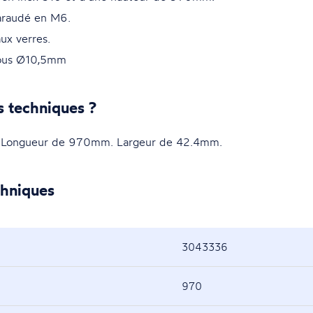
taraudé en M6.
ux verres.
rous Ø10,5mm
s techniques ?
 Longueur de 970mm. Largeur de 42.4mm.
chniques
3043336
970