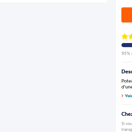
95% d
Desc
Pote
d'un
Voi
Che
Si vo
trans