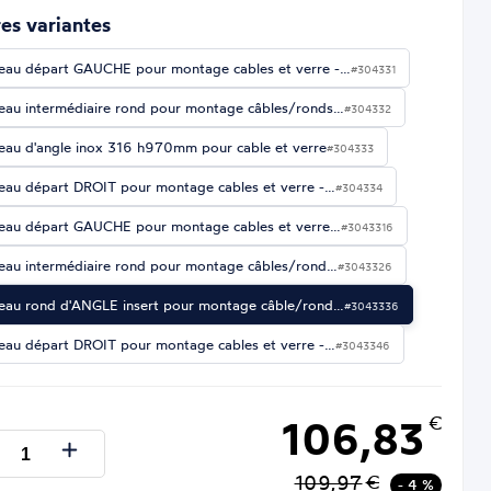
es variantes
eau départ GAUCHE pour montage cables et verre -…
#304331
eau intermédiaire rond pour montage câbles/ronds…
#304332
eau d'angle inox 316 h970mm pour cable et verre
#304333
eau départ DROIT pour montage cables et verre -…
#304334
eau départ GAUCHE pour montage cables et verre…
#3043316
eau intermédiaire rond pour montage câbles/rond…
#3043326
eau rond d'ANGLE insert pour montage câble/rond…
#3043336
eau départ DROIT pour montage cables et verre -…
#3043346
106,83
€
109,97
€
- 4 %