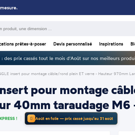
 mesure.
cations prêtes-à-poser
Devis personnalisé
Inspirations
B
: des prix cassés tout le mois d'Août sur nos meilleurs produi
NGLE insert pour montage câble/rond plein ET verre - Hauteur 970mm La
sert pour montage câble
r 40mm taraudage M6 -
XPRESS !
Août en folie — prix cassé jusqu’au 31 août