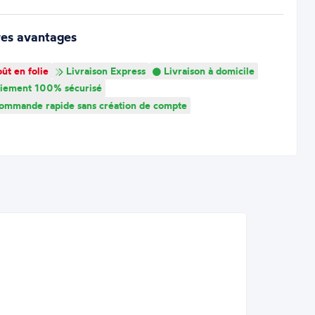
res avantages
ût en folie
Livraison Express
Livraison à domicile
iement 100% sécurisé
mmande rapide sans création de compte