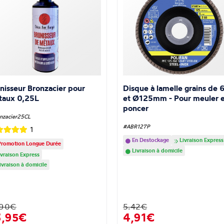
nisseur Bronzacier pour
Disque à lamelle grains de 
taux 0,25L
et Ø125mm - Pour meuler e
poncer
nzacier25CL
#ABR127P
1
En Destockage
Livraison Express
romotion Longue Durée
Livraison à domicile
vraison Express
ivraison à domicile
.90€
5.42€
3,95€
4,91€