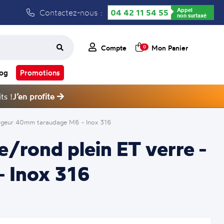
Appel
Contactez-nous :
04 42 11 54 55
non surtaxé
Compte
Mon Panier
0
log
Promotions
ts !
J’en profite
rgeur 40mm taraudage M6 - Inox 316
/rond plein ET verre -
 Inox 316