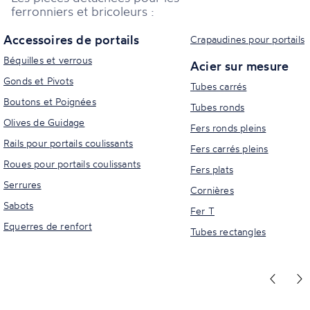
ferronniers et bricoleurs :
Accessoires de portails
Crapaudines pour portails
Béquilles et verrous
Acier sur mesure
Gonds et Pivots
Tubes carrés
Boutons et Poignées
Tubes ronds
Olives de Guidage
Fers ronds pleins
Rails pour portails coulissants
Fers carrés pleins
Roues pour portails coulissants
Fers plats
Serrures
Cornières
Sabots
Fer T
Equerres de renfort
Tubes rectangles