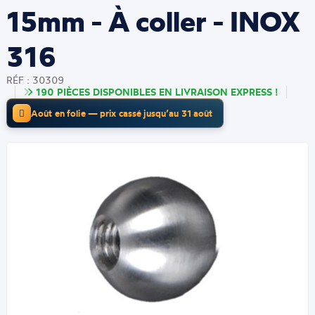
15mm - À coller - INOX
316
RÉF : 30309
190 PIÈCES DISPONIBLES EN LIVRAISON EXPRESS !
Août en folie — prix cassé jusqu’au 31 août