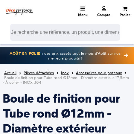
Menu
Compte
Panier
AOÛT EN FOLIE
: des prix cassés tout le mois d'Août sur nos
meilleurs produits !
Accueil
Pièces détachées
Inox
Accessoires pour poteaux
Boule de finition pour Tube rond Ø12mm - Diamètre extérieur 17,5mm
- À coller - INOX 304
Boule de finition pour
Tube rond Ø12mm -
Diamètre extérieur