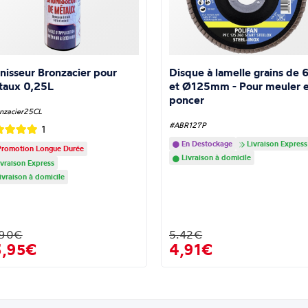
nisseur Bronzacier pour
Disque à lamelle grains de 
taux 0,25L
et Ø125mm - Pour meuler e
poncer
nzacier25CL
#ABR127P
1
En Destockage
Livraison Express
romotion Longue Durée
Livraison à domicile
vraison Express
ivraison à domicile
.90€
5.42€
3,95€
4,91€