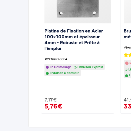
Platine de Fixation en Acier
Bru
100x100mm et épaisseur
mé
4mm - Robuste et Prête à
l'Emploi
#bro
#PT100x100E4
P
En Destockage
Livraison Express
Li
Livraison à domicile
L
7.17€
41
5,76€
3