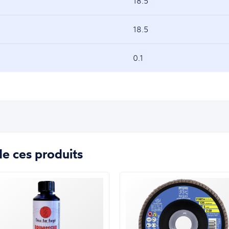
18.5
18.5
0.1
e ces produits