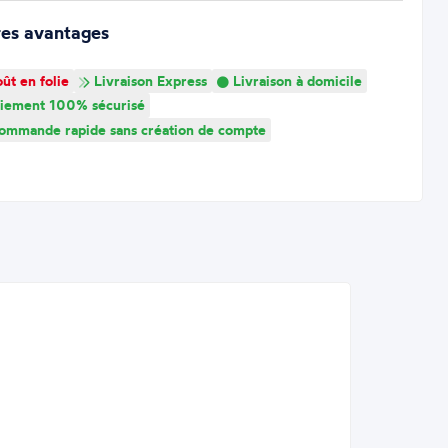
res avantages
ût en folie
Livraison Express
Livraison à domicile
iement 100% sécurisé
mmande rapide sans création de compte