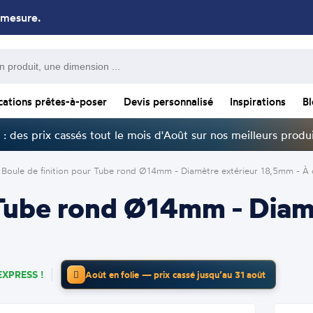
 mesure.
cations prêtes-à-poser
Devis personnalisé
Inspirations
B
: des prix cassés tout le mois d'Août sur nos meilleurs produi
Boule de finition pour Tube rond Ø14mm - Diamètre extérieur 18,5mm - À 
r Tube rond Ø14mm - Dia
EXPRESS !
Août en folie — prix cassé jusqu’au 31 août