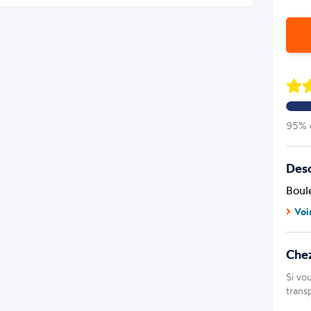
95% d
Desc
Boul
Voi
Che
Si vo
trans