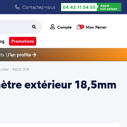
Appel
Contactez-nous :
04 42 11 54 55
non surtaxé
Compte
Mon Panier
0
log
Promotions
ts !
J’en profite
coller - INOX 316
mètre extérieur 18,5mm