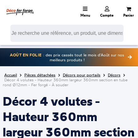
Menu
Compte
Panier
AOÛT EN FOLIE
: des prix cassés tout le mois d'Août sur nos
meilleurs produits !
Accueil
Pièces détachées
Décors pour portails
Décors
Décor 4 volutes - Hauteur 360mm largeur 360mm section en tube
rond Ø12mm - Fer forgé - À souder
Décor 4 volutes -
Hauteur 360mm
largeur 360mm section