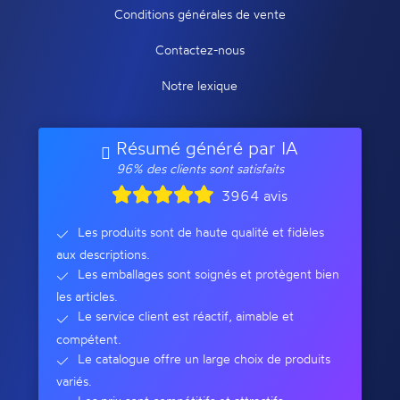
Conditions générales de vente
Contactez-nous
Notre lexique
Résumé généré par IA
96% des clients sont satisfaits
3964 avis
Les produits sont de haute qualité et fidèles
aux descriptions.
Les emballages sont soignés et protègent bien
les articles.
Le service client est réactif, aimable et
compétent.
Le catalogue offre un large choix de produits
variés.