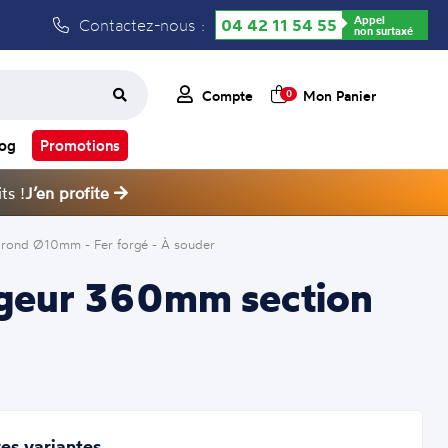
Appel
Contactez-nous :
04 42 11 54 55
non surtaxé
Compte
Mon Panier
0
log
Promotions
ts !
J’en profite
 rond Ø10mm - Fer forgé - À souder
rgeur 360mm section
es variantes