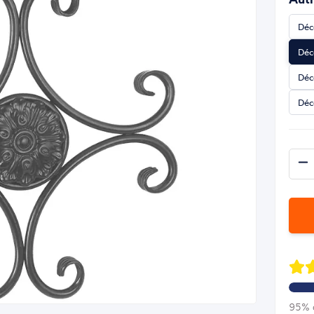
Déc
Déc
Déc
Déc
95% d