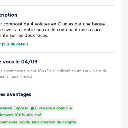
ription
r composé de 4 volutes en C unies par une bague
ée avec au centre un cercle contenant une rosace
ente sur les deux faces.
r plus de détails
z vous le 04/09
us commandez avant 16h (Délai indicatif soumis aux aléas du
port et aux stocks)
res avantages
vraison Express
Livraison à domicile
iement 100% sécurisé
mmande rapide sans création de compte