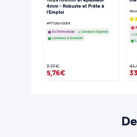
4mm - Robuste et Prête à
l'Emploi
#bro
#PT100x100E4
P
En Destockage
Livraison Express
Li
Livraison à domicile
L
7.17€
41
5,76€
3
De