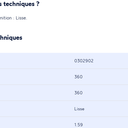
s techniques ?
ion : Lisse.
chniques
0302902
360
360
Lisse
1.59