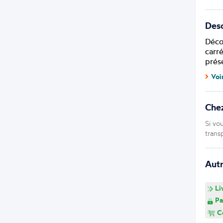
Desc
Déco
carr
prés
Voi
Che
Si vo
trans
Aut
Li
Pa
Co