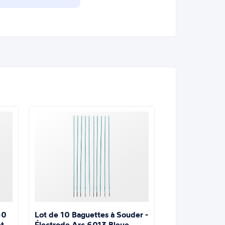
Lot de 10 Baguettes à Souder -
60
Électrode Arc 6013 Bleue,
t