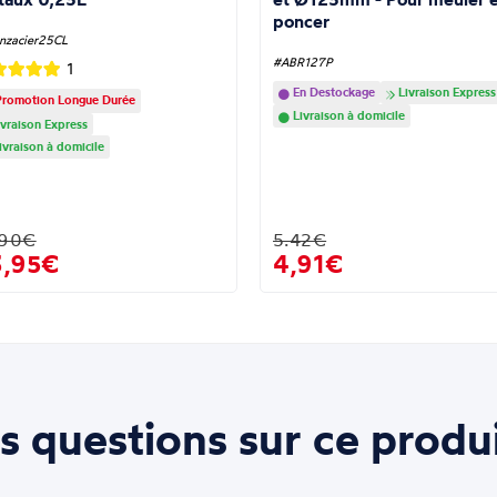
poncer
nzacier25CL
#ABR127P
1
En Destockage
Livraison Express
romotion Longue Durée
Livraison à domicile
vraison Express
ivraison à domicile
.90€
5.42€
3,95€
4,91€
s questions sur ce produi