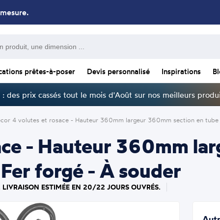
 mesure.
cations prêtes-à-poser
Devis personnalisé
Inspirations
B
: des prix cassés tout le mois d'Août sur nos meilleurs produi
cor 4 volutes et rosace - Hauteur 360mm largeur 360mm section en tube
sace - Hauteur 360mm la
Fer forgé - À souder
. LIVRAISON ESTIMÉE EN 20/22 JOURS OUVRÉS.
Autr