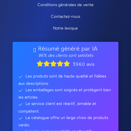
Conditions générales de vente
Contactez-nous
Notre lexique
Résumé généré par IA
96% des clients sont satisfaits
3960 avis
Les produits sont de haute qualité et fidèles
aux descriptions.
Les emballages sont soignés et protègent bien
les articles.
Le service client est réactif, aimable et
compétent.
Le catalogue offre un large choix de produits
variés.