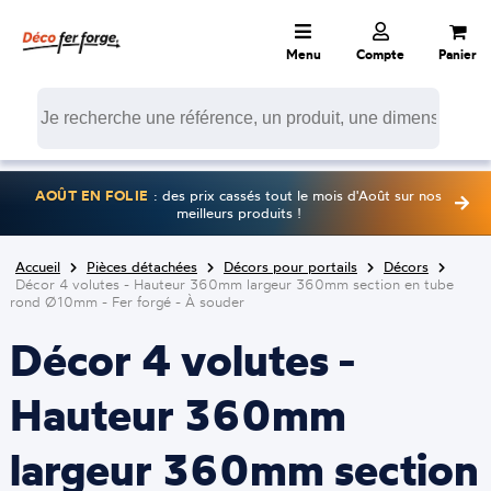
Menu
Compte
Panier
AOÛT EN FOLIE
: des prix cassés tout le mois d'Août sur nos
meilleurs produits !
Accueil
Pièces détachées
Décors pour portails
Décors
Décor 4 volutes - Hauteur 360mm largeur 360mm section en tube
rond Ø10mm - Fer forgé - À souder
Décor 4 volutes -
Hauteur 360mm
largeur 360mm section