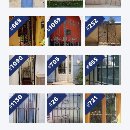
1069
668
252
1090
705
655
1130
721
26