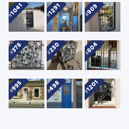
1041
1291
909
804
230
378
1201
498
995