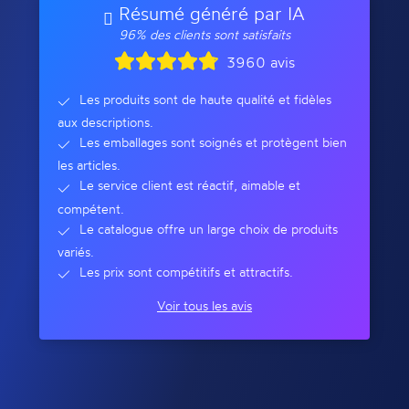
Résumé généré par IA
96% des clients sont satisfaits
3960 avis
Les produits sont de haute qualité et fidèles
aux descriptions.
Les emballages sont soignés et protègent bien
les articles.
Le service client est réactif, aimable et
compétent.
Le catalogue offre un large choix de produits
variés.
Les prix sont compétitifs et attractifs.
Voir tous les avis