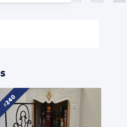
s
240