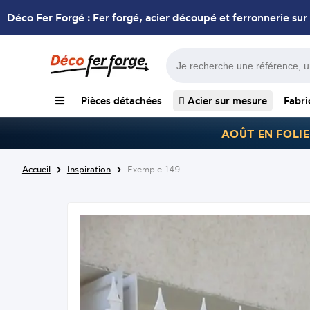
Déco Fer Forgé : Fer forgé, acier découpé et ferronnerie sur
Pièces détachées
Acier sur mesure
Fabri
AOÛT EN FOLIE
Accueil
Inspiration
Exemple 149