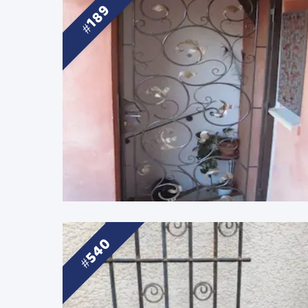
189
540