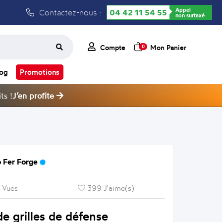
Appel
Contactez-nous :
04 42 11 54 55
non surtaxé
Compte
Mon Panier
0
log
Promotions
ts !
J’en profite
 Fer Forge
 Vues
399 J'aime(s)
e grilles de défense