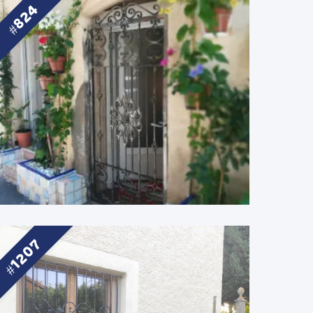
824
1207