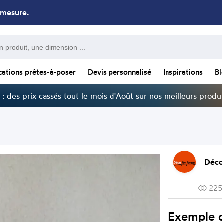
 mesure.
cations prêtes-à-poser
Devis personnalisé
Inspirations
B
: des prix cassés tout le mois d'Août sur nos meilleurs produi
Déco
225
Exemple d