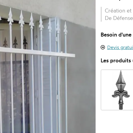
Création et 
De Défense
Besoin d'une 
Devis gratu
Les produits u