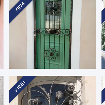
874
1201