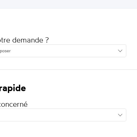
votre demande ?
 rapide
concerné