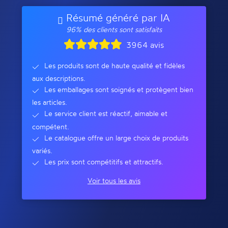
Résumé généré par IA
96% des clients sont satisfaits
3964 avis
Les produits sont de haute qualité et fidèles
aux descriptions.
Les emballages sont soignés et protègent bien
les articles.
Le service client est réactif, aimable et
compétent.
Le catalogue offre un large choix de produits
variés.
Les prix sont compétitifs et attractifs.
Voir tous les avis