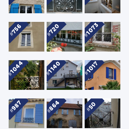
1073
720
756
1044
1140
1017
864
987
50