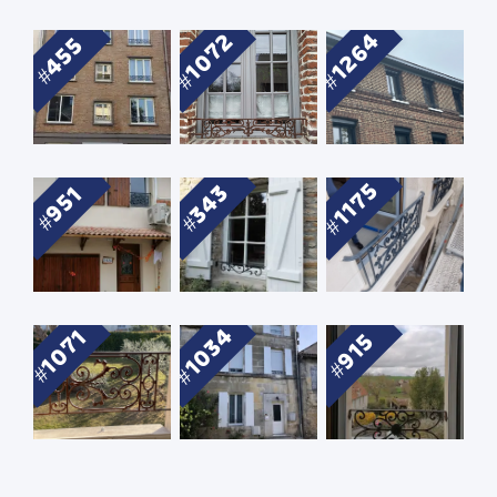
1264
1072
455
1175
343
951
1034
1071
915