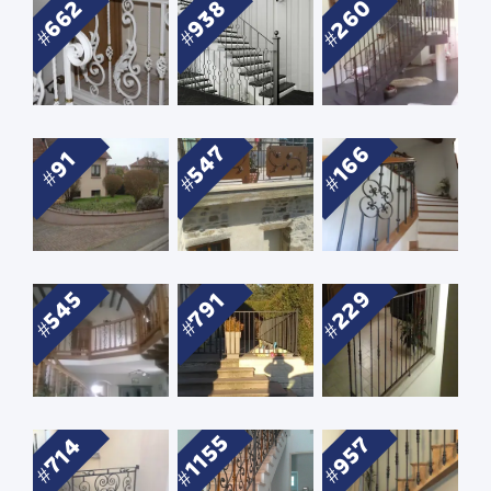
260
662
938
547
166
91
229
545
791
1155
957
714