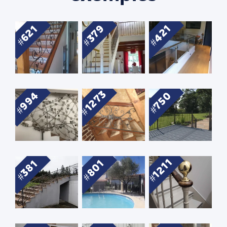
379
421
621
1273
994
750
1211
801
381