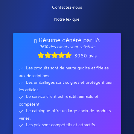
Contactez-nous
Notre lexique
Résumé généré par IA
96% des clients sont satisfaits
3960 avis
Les produits sont de haute qualité et fidèles
aux descriptions.
Les emballages sont soignés et protègent bien
les articles.
Le service client est réactif, aimable et
compétent.
Le catalogue offre un large choix de produits
variés.
Les prix sont compétitifs et attractifs.