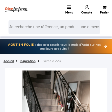
Menu
Compte
Panier
AOÛT EN FOLIE
: des prix cassés tout le mois d'Août sur nos
meilleurs produits !
Accueil
Inspiration
Exemple 223