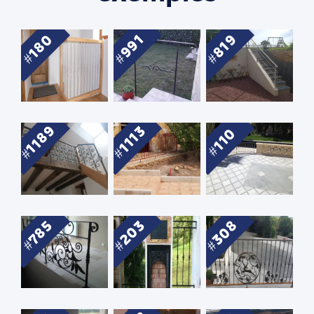
180
991
819
1189
1113
110
203
308
785