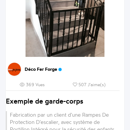
Déco Fer Forge
369 Vues
507 J'aime(s)
Exemple de garde-corps
Fabrication par un client d'une
Rampes De
Protection D'escalier
, avec système de
Portillon Intégré
pour la sécurité des enfants.