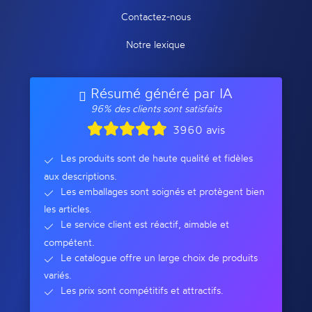
Contactez-nous
Notre lexique
Résumé généré par IA
96% des clients sont satisfaits
3960 avis
Les produits sont de haute qualité et fidèles
aux descriptions.
Les emballages sont soignés et protègent bien
les articles.
Le service client est réactif, aimable et
compétent.
Le catalogue offre un large choix de produits
variés.
Les prix sont compétitifs et attractifs.