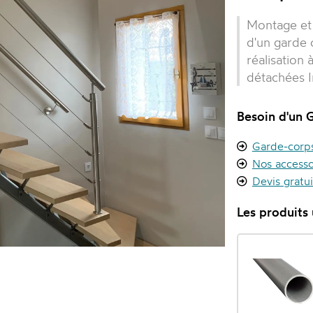
Montage et 
d'un garde 
réalisation
détachées In
Besoin d'un 
Garde-corps 
Nos accesso
Devis gratu
Les produits u