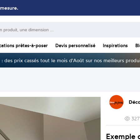
 mesure.
cations prêtes-à-poser
Devis personnalisé
Inspirations
B
: des prix cassés tout le mois d'Août sur nos meilleurs produi
Déco
327
Exemple 