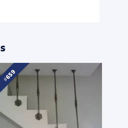
s
659