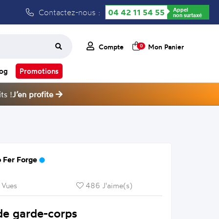
Appel
Contactez-nous :
04 42 11 54 55
non surtaxé
Compte
Mon Panier
0
log
Promotions
ts !
J’en profite
 Fer Forge
 Vues
486 J'aime(s)
de garde-corps