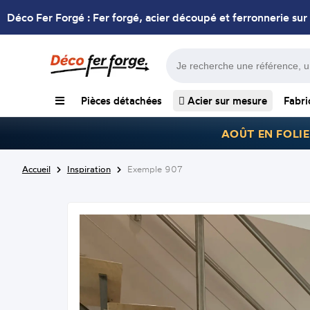
Déco Fer Forgé : Fer forgé, acier découpé et ferronnerie sur
Pièces détachées
Acier sur mesure
Fabri
AOÛT EN FOLIE
Accueil
Inspiration
Exemple 907