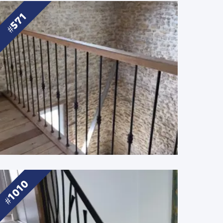
571
1010