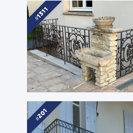
1311
201