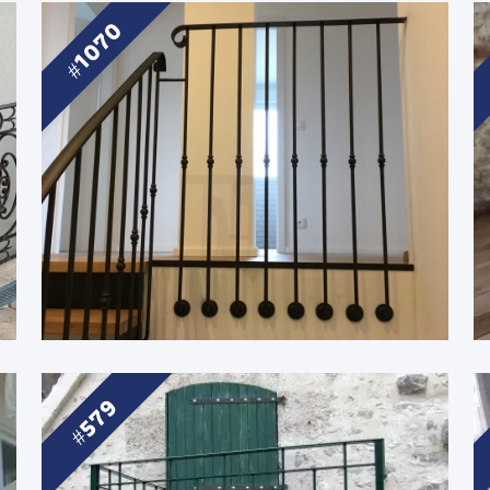
1070
579