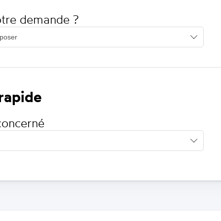
votre demande ?
 rapide
concerné