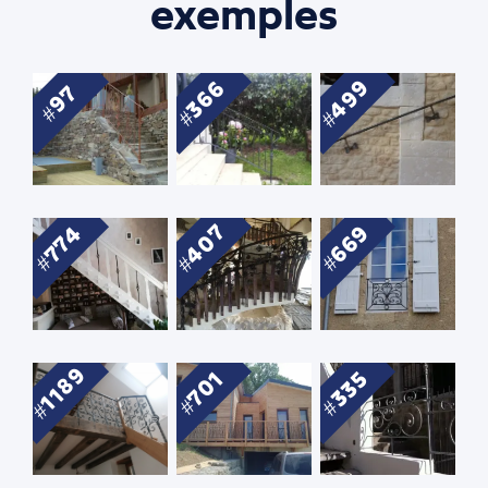
exemples
499
366
97
407
669
774
1189
335
701