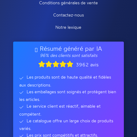
Conditions générales de vente
Contactez-nous
Notre lexique
Résumé généré par IA
96% des clients sont satisfaits
3962 avis
Les produits sont de haute qualité et fidèles
aux descriptions.
Les emballages sont soignés et protègent bien
les articles.
Le service client est réactif, aimable et
compétent.
Le catalogue offre un large choix de produits
variés.
Les prix sont compétitifs et attractifs.