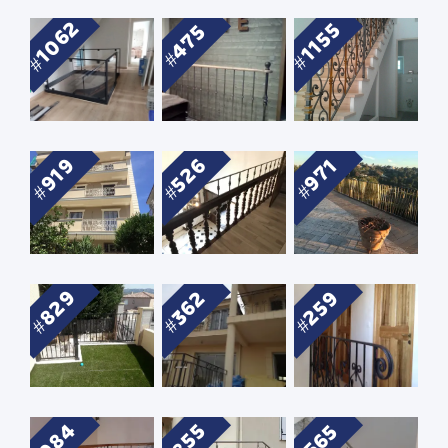
1062
1155
475
526
919
971
829
259
362
984
855
565