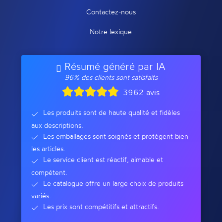
Contactez-nous
Notre lexique
Résumé généré par IA
96% des clients sont satisfaits
3962 avis
Les produits sont de haute qualité et fidèles
aux descriptions.
Les emballages sont soignés et protègent bien
les articles.
Le service client est réactif, aimable et
compétent.
Le catalogue offre un large choix de produits
variés.
Les prix sont compétitifs et attractifs.