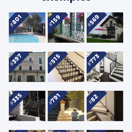
569
801
159
397
773
515
335
791
82