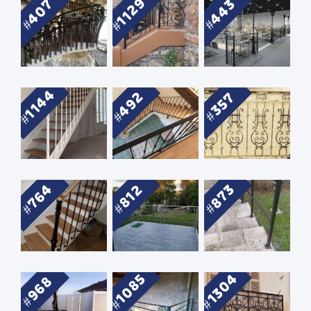
1129
407
443
1144
492
357
764
873
812
1304
1085
968