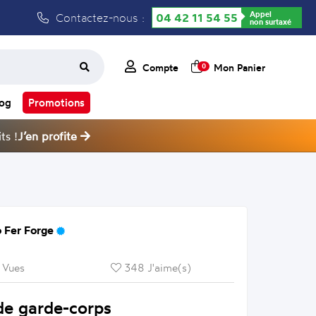
Appel
Contactez-nous :
04 42 11 54 55
non surtaxé
Compte
Mon Panier
0
log
Promotions
ts !
J’en profite
 Fer Forge
 Vues
348 J'aime(s)
de garde-corps