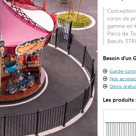
Conception 
corps de pro
gamme en kit
Parcs de To
Bœufs 374
Besoin d'un 
Garde-corps 
Nos accesso
Devis gratu
Les produits u