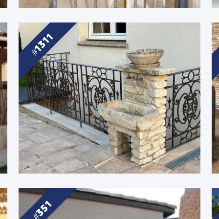
1311
351