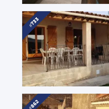
733
862