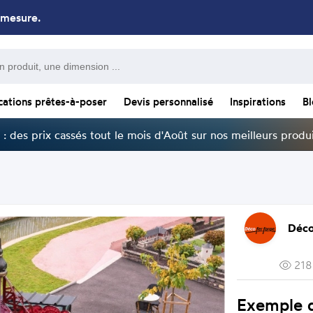
 mesure.
cations prêtes-à-poser
Devis personnalisé
Inspirations
B
: des prix cassés tout le mois d'Août sur nos meilleurs produi
Déco
218
Exemple 