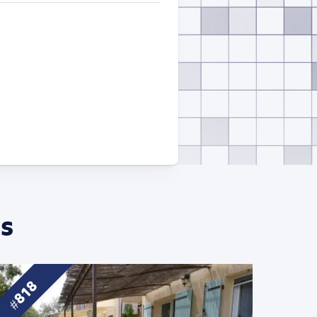
s
818