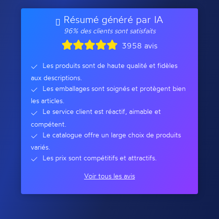
Résumé généré par IA
96% des clients sont satisfaits
3958 avis
Les produits sont de haute qualité et fidèles
aux descriptions.
Les emballages sont soignés et protègent bien
les articles.
Le service client est réactif, aimable et
compétent.
Le catalogue offre un large choix de produits
variés.
Les prix sont compétitifs et attractifs.
Voir tous les avis