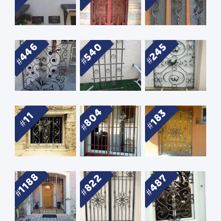
446
540
245
804
183
11
1188
822
487