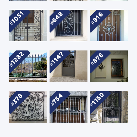
1051
648
916
1282
1147
878
1150
754
378