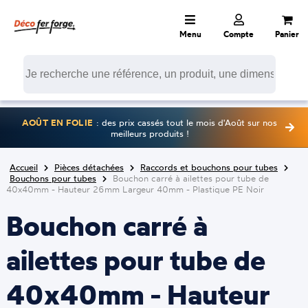
Menu
Compte
Panier
AOÛT EN FOLIE
: des prix cassés tout le mois d'Août sur nos
meilleurs produits !
Accueil
Pièces détachées
Raccords et bouchons pour tubes
Bouchons pour tubes
Bouchon carré à ailettes pour tube de
40x40mm - Hauteur 26mm Largeur 40mm - Plastique PE Noir
Bouchon carré à
ailettes pour tube de
40x40mm - Hauteur