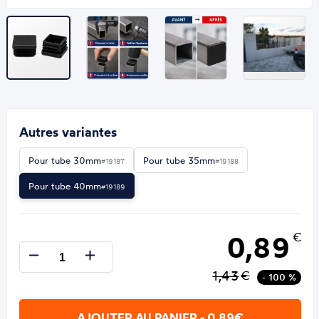
Autres variantes
Pour tube 30mm
Pour tube 35mm
#19187
#19188
Pour tube 40mm
#19189
0,89
€
1,43
€
- 100 %
AJOUTER AU PANIER - 0,89€