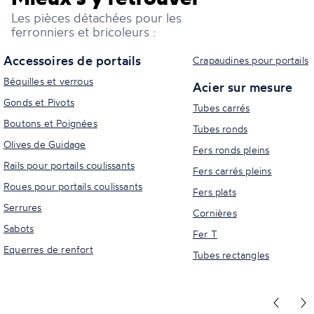
Les pièces détachées pour les
ferronniers et bricoleurs :
Accessoires de portails
Crapaudines pour portails
Béquilles et verrous
Acier sur mesure
Gonds et Pivots
Tubes carrés
Boutons et Poignées
Tubes ronds
Olives de Guidage
Fers ronds pleins
Rails pour portails coulissants
Fers carrés pleins
Roues pour portails coulissants
Fers plats
Serrures
Cornières
Sabots
Fer T
Equerres de renfort
Tubes rectangles