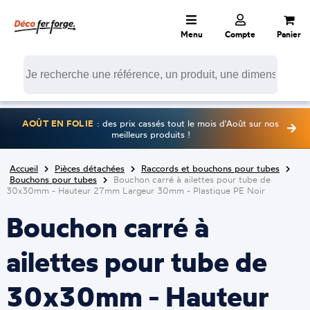
Menu
Compte
Panier
AOÛT EN FOLIE
: des prix cassés tout le mois d'Août sur nos
meilleurs produits !
Accueil
Pièces détachées
Raccords et bouchons pour tubes
Bouchons pour tubes
Bouchon carré à ailettes pour tube de
30x30mm - Hauteur 27mm Largeur 30mm - Plastique PE Noir
Bouchon carré à
ailettes pour tube de
30x30mm - Hauteur