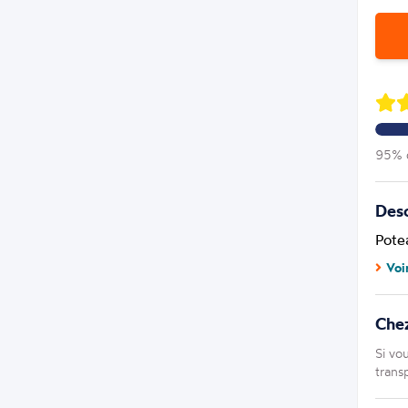
95% d
Desc
Pote
Voi
Che
Si vo
trans