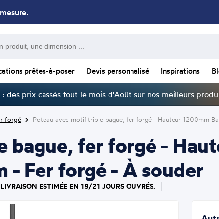
 mesure.
cations prêtes-à-poser
Devis personnalisé
Inspirations
B
: des prix cassés tout le mois d'Août sur nos meilleurs produi
r forgé
Poteau avec motif triple bague, fer forgé - Hauteur 1200mm B
le bague, fer forgé - H
- Fer forgé - À souder
 LIVRAISON ESTIMÉE EN 19/21 JOURS OUVRÉS.
Autr