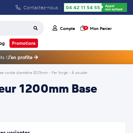
Appel
Contactez-nous :
04 42 11 54 55
non surtaxé
Compte
Mon Panier
0
log
Promotions
ts !
J’en profite
ase ronde diamètre Ø25mm - Fer forgé - À souder
auteur 1200mm Base
es variantes