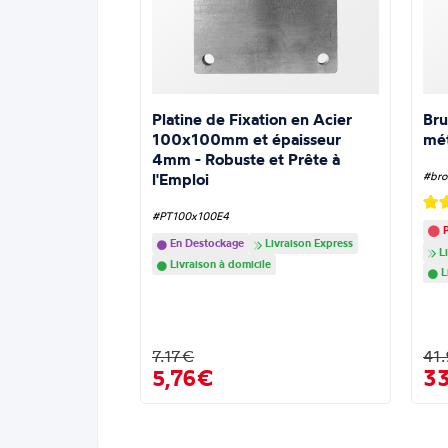
Platine de Fixation en Acier
Bru
100x100mm et épaisseur
mé
4mm - Robuste et Prête à
l'Emploi
#bro
#PT100x100E4
P
En Destockage
Livraison Express
Li
Livraison à domicile
L
7.17€
41
5,76€
3