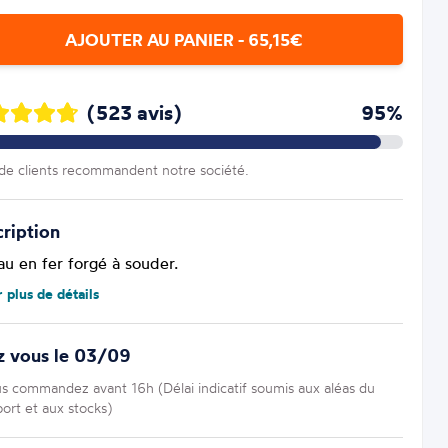
AJOUTER AU PANIER - 65,15€
(523 avis)
95%
e clients recommandent notre société.
ription
au en fer forgé à souder.
r plus de détails
z vous le 03/09
us commandez avant 16h (Délai indicatif soumis aux aléas du
port et aux stocks)