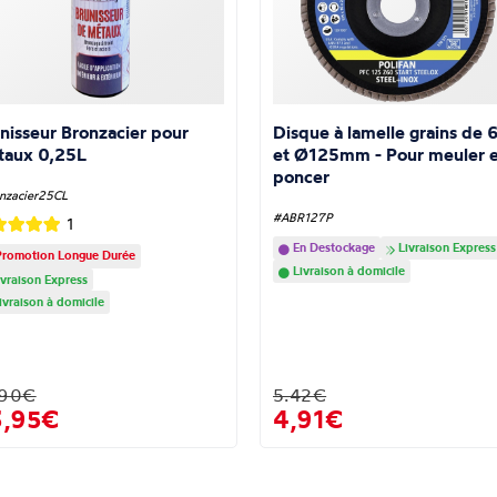
nisseur Bronzacier pour
Disque à lamelle grains de 
taux 0,25L
et Ø125mm - Pour meuler e
poncer
nzacier25CL
#ABR127P
1
En Destockage
Livraison Express
romotion Longue Durée
Livraison à domicile
vraison Express
ivraison à domicile
.90€
5.42€
3,95€
4,91€