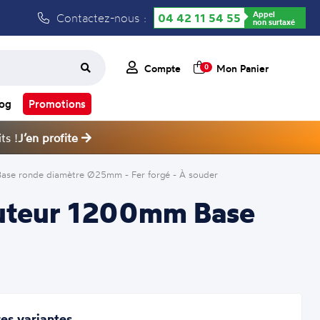
Appel
Contactez-nous :
04 42 11 54 55
non surtaxé
Compte
Mon Panier
0
log
Promotions
ts !
J’en profite
Base ronde diamètre Ø25mm - Fer forgé - À souder
Hauteur 1200mm Base
es variantes