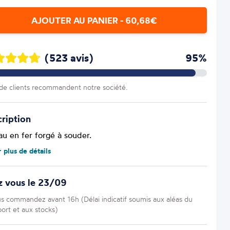
AJOUTER AU PANIER - 60,68€
(523 avis)
95%
e clients recommandent notre société.
ription
au en fer forgé à souder.
r plus de détails
z vous le 23/09
us commandez avant 16h (Délai indicatif soumis aux aléas du
port et aux stocks)