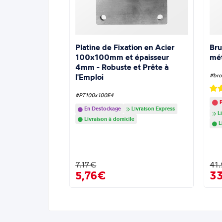
Platine de Fixation en Acier
Bru
100x100mm et épaisseur
mé
4mm - Robuste et Prête à
l'Emploi
#bro
#PT100x100E4
P
En Destockage
Livraison Express
Li
Livraison à domicile
L
7.17€
41
5,76€
3