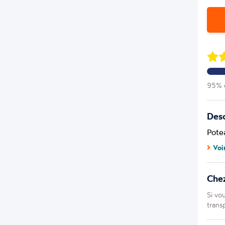
95% d
Desc
Pote
Voi
Che
Si vo
trans