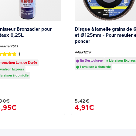
nisseur Bronzacier pour
Disque à lamelle grains de 
taux 0,25L
et Ø125mm - Pour meuler e
poncer
nzacier25CL
#ABR127P
1
En Destockage
Livraison Express
romotion Longue Durée
Livraison à domicile
vraison Express
ivraison à domicile
.90€
5.42€
3,95€
4,91€