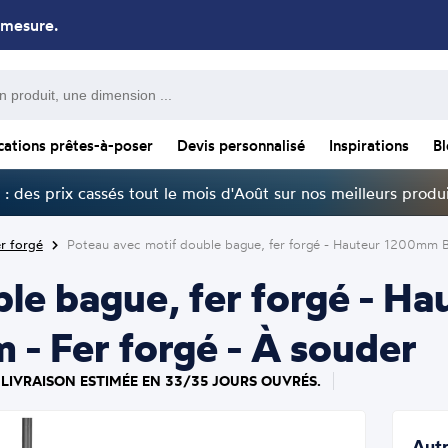
 mesure.
cations prêtes-à-poser
Devis personnalisé
Inspirations
B
: des prix cassés tout le mois d'Août sur nos meilleurs produi
r forgé
Poteau avec motif double bague, fer forgé - Hauteur 1200mm 
ble bague, fer forgé - 
- Fer forgé - À souder
 LIVRAISON ESTIMÉE EN 33/35 JOURS OUVRÉS.
Autr