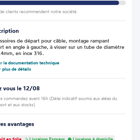
e clients recommandent notre société.
ription
ssoires de départ pour câble, montage rampant
rt en angle à gauche, à visser sur un tube de diamètre
4mm, en inox 316.
ir la documentation technique
r plus de détails
z vous le 12/08
us commandez avant 16h (Délai indicatif soumis aux aléas du
port et aux stocks)
res avantages
ût en folie
Livraison Express
Livraison à domicile