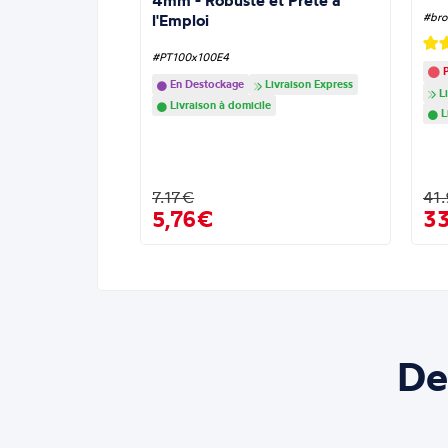
4mm - Robuste et Prête à
l'Emploi
#bro
#PT100x100E4
P
En Destockage
Livraison Express
Li
Livraison à domicile
L
7.17€
41
5,76€
3
De