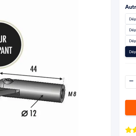
Autr
Dép
Dép
Dép
Dép