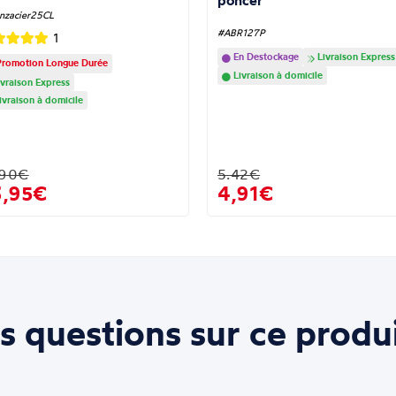
poncer
nzacier25CL
#ABR127P
1
En Destockage
Livraison Express
romotion Longue Durée
Livraison à domicile
vraison Express
ivraison à domicile
.90€
5.42€
3,95€
4,91€
s questions sur ce produi