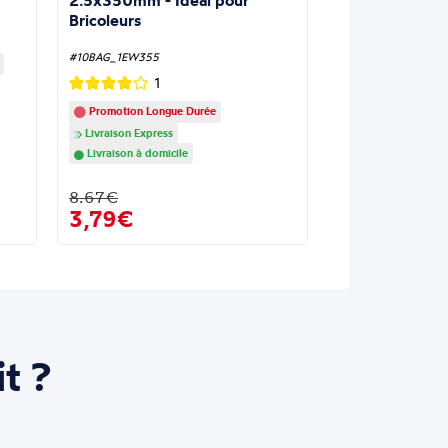
2.5x350mm - Idéal pour
Bricoleurs
#10BAG_1EW355
1
Promotion Longue Durée
Livraison Express
Livraison à domicile
8.67€
3,79€
t ?