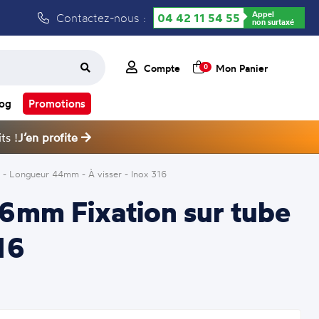
Appel
Contactez-nous :
04 42 11 54 55
non surtaxé
Compte
Mon Panier
0
log
Promotions
ts !
J’en profite
- Longueur 44mm - À visser - Inox 316
Ø6mm Fixation sur tube
16