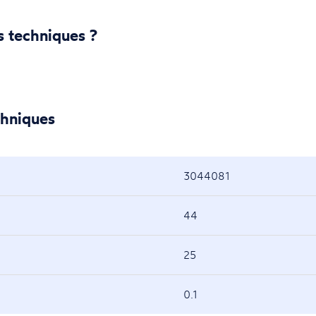
s techniques ?
chniques
3044081
44
25
0.1