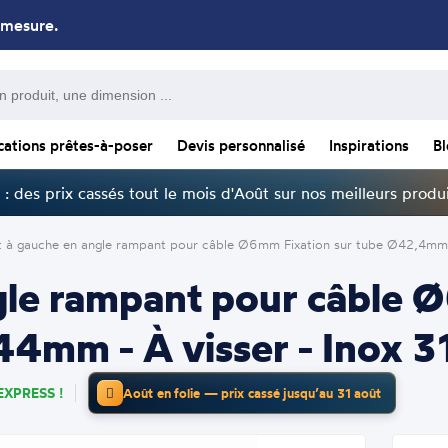
 mesure.
cations prêtes-à-poser
Devis personnalisé
Inspirations
B
: des prix cassés tout le mois d'Août sur nos meilleurs produi
 à gauche en angle rampant pour câble Ø6mm Fixation sur tube Ø42,4mm 
gle rampant pour câble 
4mm - À visser - Inox 3
EXPRESS !
Août en folie — prix cassé jusqu’au 31 août