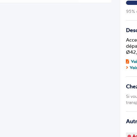
95% d
Desc
Acce
dépa
Ø42,
Vo
Voi
Che
Si vo
trans
Aut
Ao