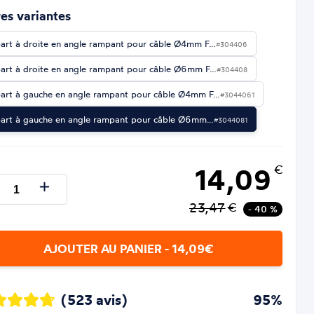
es variantes
art à droite en angle rampant pour câble Ø4mm F…
#304406
art à droite en angle rampant pour câble Ø6mm F…
#304408
art à gauche en angle rampant pour câble Ø4mm F…
#3044061
art à gauche en angle rampant pour câble Ø6mm…
#3044081
14,09
€
23,47
€
- 40 %
AJOUTER AU PANIER - 14,09€
(523 avis)
95%