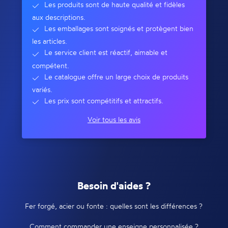
Les produits sont de haute qualité et fidèles
aux descriptions.
Les emballages sont soignés et protègent bien
les articles.
Le service client est réactif, aimable et
compétent.
Le catalogue offre un large choix de produits
variés.
Les prix sont compétitifs et attractifs.
Voir tous les avis
Besoin d'aides ?
Fer forgé, acier ou fonte : quelles sont les différences ?
Comment commander une enseigne personnalisée ?