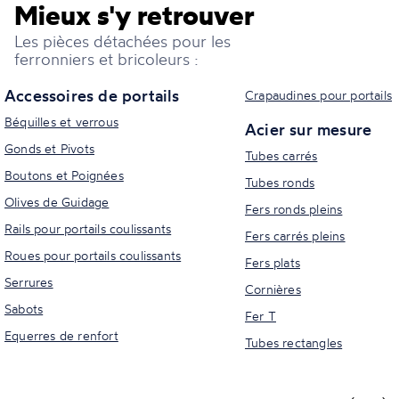
Mieux s'y retrouver
Les pièces détachées pour les
ferronniers et bricoleurs :
Accessoires de portails
Crapaudines pour portails
Béquilles et verrous
Acier sur mesure
Gonds et Pivots
Tubes carrés
Boutons et Poignées
Tubes ronds
Olives de Guidage
Fers ronds pleins
Rails pour portails coulissants
Fers carrés pleins
Roues pour portails coulissants
Fers plats
Serrures
Cornières
Sabots
Fer T
Equerres de renfort
Tubes rectangles