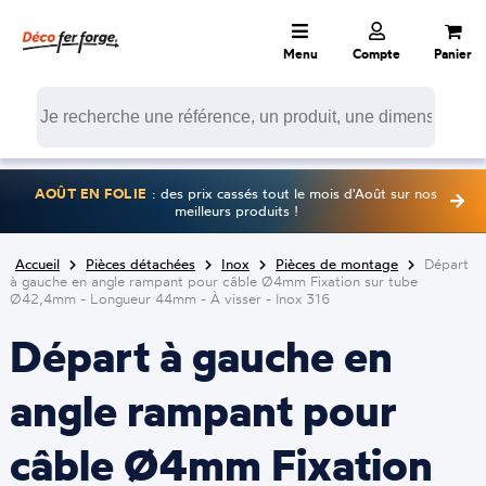
Menu
Compte
Panier
AOÛT EN FOLIE
: des prix cassés tout le mois d'Août sur nos
meilleurs produits !
Accueil
Pièces détachées
Inox
Pièces de montage
Départ
à gauche en angle rampant pour câble Ø4mm Fixation sur tube
Ø42,4mm - Longueur 44mm - À visser - Inox 316
Départ à gauche en
angle rampant pour
câble Ø4mm Fixation