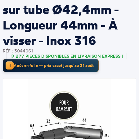
sur tube Ø42,4mm -
Longueur 44mm - À
visser - Inox 316
RÉF : 3044061
277 PIÈCES DISPONIBLES EN LIVRAISON EXPRESS !
Août en folie — prix cassé jusqu’au 31 août