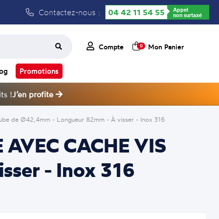
Appel
Contactez-nous :
04 42 11 54 55
non surtaxé
Compte
Mon Panier
0
log
Promotions
ts !
J’en profite
be de Ø42,4mm - Longueur 82mm - À visser - Inox 316
LE AVEC CACHE VIS
sser - Inox 316