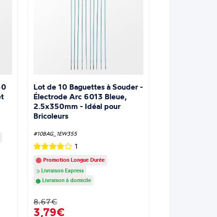
Lot de 10 Baguettes à Souder -
60
Électrode Arc 6013 Bleue,
t
2.5x350mm - Idéal pour
Bricoleurs
#10BAG_1EW355
1
Promotion Longue Durée
Livraison Express
Livraison à domicile
8.67€
3,79€