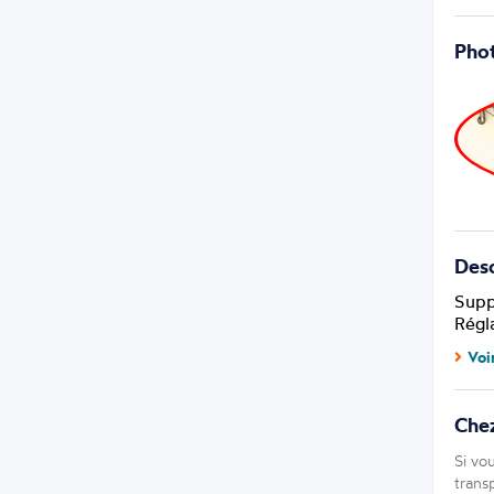
Phot
Desc
Supp
Régl
Voi
Che
Si vo
trans