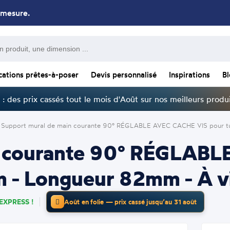
 mesure.
cations prêtes-à-poser
Devis personnalisé
Inspirations
B
: des prix cassés tout le mois d'Août sur nos meilleurs produi
Support mural de main courante 90° RÉGLABLE AVEC CACHE VIS pour tu
n courante 90° RÉGLAB
- Longueur 82mm - À vi
EXPRESS !
Août en folie — prix cassé jusqu’au 31 août