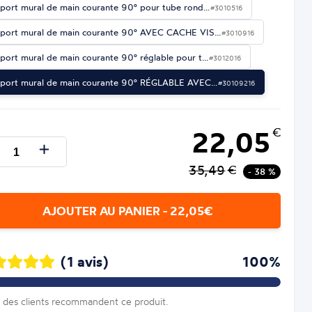
port mural de main courante 90° pour tube rond…
#3010516
port mural de main courante 90° AVEC CACHE VIS…
#3010916
port mural de main courante 90° réglable pour t…
#3012016
port mural de main courante 90° RÉGLABLE AVEC…
#30109216
22,05
€
35,49
€
- 38 %
AJOUTER AU PANIER - 22,05€
(1 avis)
100%
des clients recommandent ce produit.