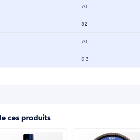
70
82
70
0.3
e ces produits