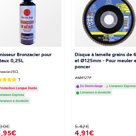
nisseur Bronzacier pour
Disque à lamelle grains de 
taux 0,25L
et Ø125mm - Pour meuler e
poncer
nzacier25CL
#ABR127P
1
En Destockage
Livraison Express
romotion Longue Durée
Livraison à domicile
vraison Express
ivraison à domicile
.90€
5.42€
3,95€
4,91€