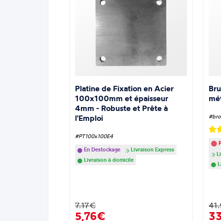
Platine de Fixation en Acier
Bru
100x100mm et épaisseur
mé
4mm - Robuste et Prête à
l'Emploi
#bro
#PT100x100E4
P
En Destockage
Livraison Express
Li
Livraison à domicile
L
7.17€
41
5,76€
3