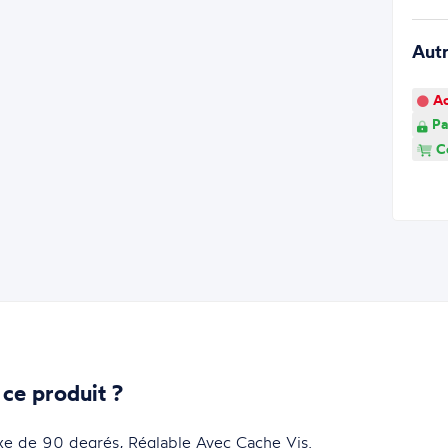
Aut
Ao
Pa
Co
 ce produit ?
ixe de 90 degrés,
Réglable
Avec Cache Vis.