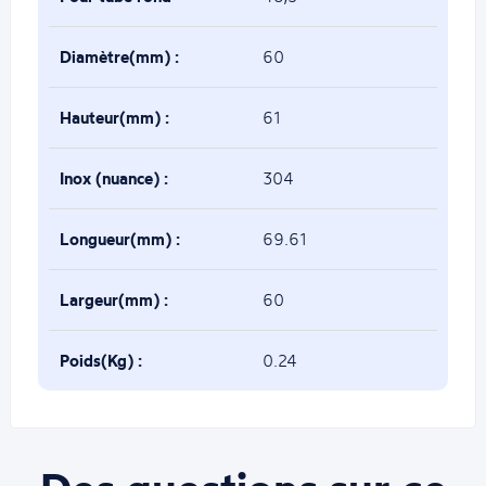
de(mm) :
Diamètre(mm) :
60
Hauteur(mm) :
61
Inox (nuance) :
304
Longueur(mm) :
69.61
Largeur(mm) :
60
Poids(Kg) :
0.24