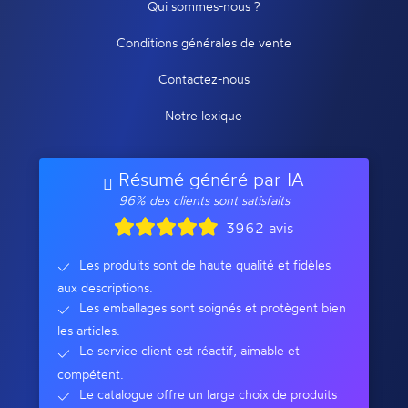
Qui sommes-nous ?
Conditions générales de vente
Contactez-nous
Notre lexique
Résumé généré par IA
96% des clients sont satisfaits
3962 avis
Les produits sont de haute qualité et fidèles
aux descriptions.
Les emballages sont soignés et protègent bien
les articles.
Le service client est réactif, aimable et
compétent.
Le catalogue offre un large choix de produits