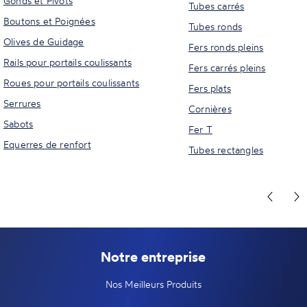
Gonds et Pivots
Tubes carrés
Boutons et Poignées
Tubes ronds
Olives de Guidage
Fers ronds pleins
Rails pour portails coulissants
Fers carrés pleins
Roues pour portails coulissants
Fers plats
Serrures
Cornières
Sabots
Fer T
Equerres de renfort
Tubes rectangles
Notre entreprise
Nos Meilleurs Produits