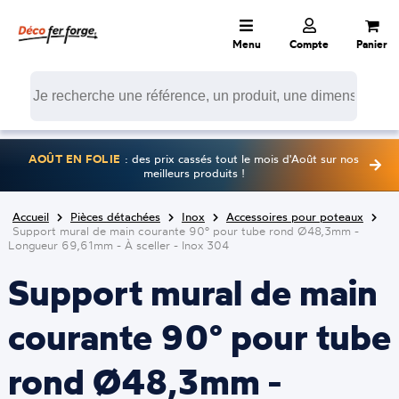
Menu
Compte
Panier
AOÛT EN FOLIE
: des prix cassés tout le mois d'Août sur nos
meilleurs produits !
Accueil
Pièces détachées
Inox
Accessoires pour poteaux
Support mural de main courante 90° pour tube rond Ø48,3mm -
Longueur 69,61mm - À sceller - Inox 304
Support mural de main
courante 90° pour tube
rond Ø48,3mm -