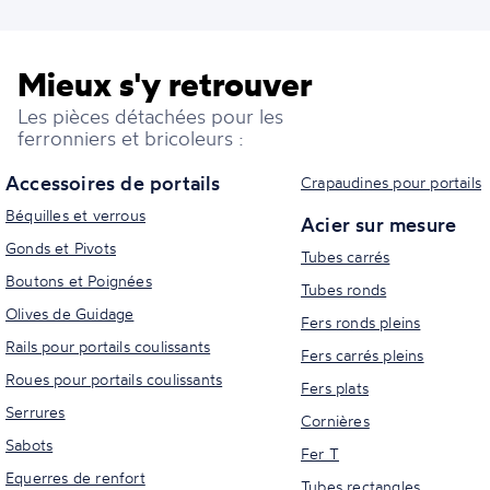
Mieux s'y retrouver
Les pièces détachées pour les
ferronniers et bricoleurs :
Accessoires de portails
Crapaudines pour portails
Béquilles et verrous
Acier sur mesure
Gonds et Pivots
Tubes carrés
Boutons et Poignées
Tubes ronds
Olives de Guidage
Fers ronds pleins
Rails pour portails coulissants
Fers carrés pleins
Roues pour portails coulissants
Fers plats
Serrures
Cornières
Sabots
Fer T
Equerres de renfort
Tubes rectangles