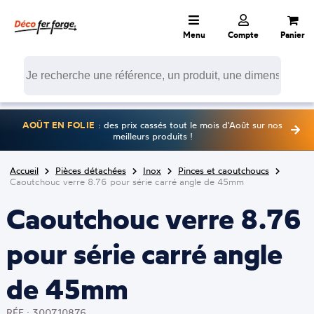
Menu
Compte
Panier
AOÛT EN FOLIE
: des prix cassés tout le mois d'Août sur nos
meilleurs produits !
Accueil
Pièces détachées
Inox
Pinces et caoutchoucs
Caoutchouc verre 8.76 pour série carré angle de 45mm
Caoutchouc verre 8.76
pour série carré angle
de 45mm
RÉF : 300710876