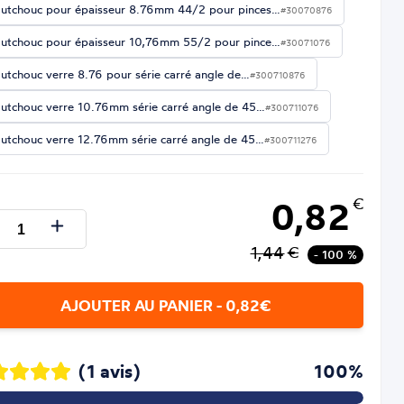
utchouc pour épaisseur 8.76mm 44/2 pour pinces…
#30070876
utchouc pour épaisseur 10,76mm 55/2 pour pince…
#30071076
utchouc verre 8.76 pour série carré angle de…
#300710876
utchouc verre 10.76mm série carré angle de 45…
#300711076
utchouc verre 12.76mm série carré angle de 45…
#300711276
0,82
€
1,44
€
- 100 %
AJOUTER AU PANIER - 0,82€
(1 avis)
100%