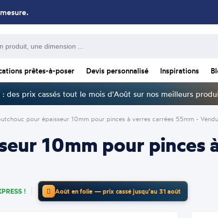
 mesure.
cations prêtes-à-poser
Devis personnalisé
Inspirations
B
: des prix cassés tout le mois d'Août sur nos meilleurs produi
utchouc pour épaisseur 10mm pour pinces à verres carrées 55mm - Vendu
seur 10mm pour pinces à
PRESS !
Août en folie — prix cassé jusqu’au 31 août