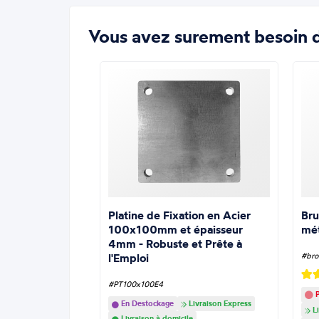
Vous avez surement besoin d
Platine de Fixation en Acier
Bru
100x100mm et épaisseur
mé
4mm - Robuste et Prête à
l'Emploi
#bro
#PT100x100E4
P
En Destockage
Livraison Express
Li
Livraison à domicile