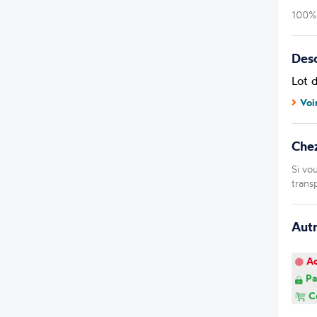
100% 
Desc
Lot 
Voi
Chez
Si vo
trans
Aut
Ao
Pa
Co