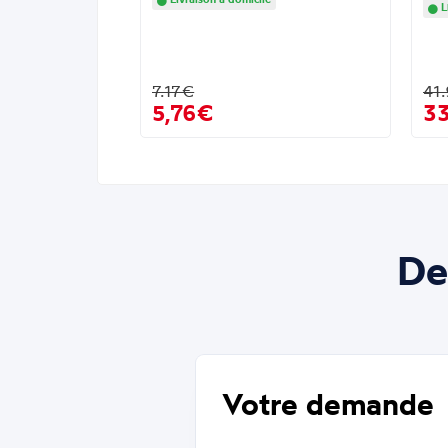
L
7.17€
41
5,76€
3
De
Votre demande