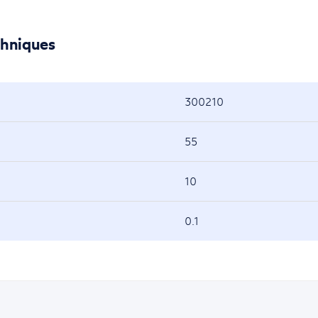
chniques
300210
55
10
0.1