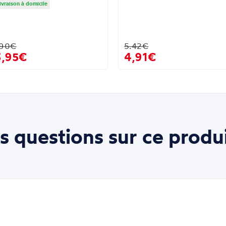
ivraison à domicile
.90€
5.42€
3,95€
4,91€
s questions sur ce produi