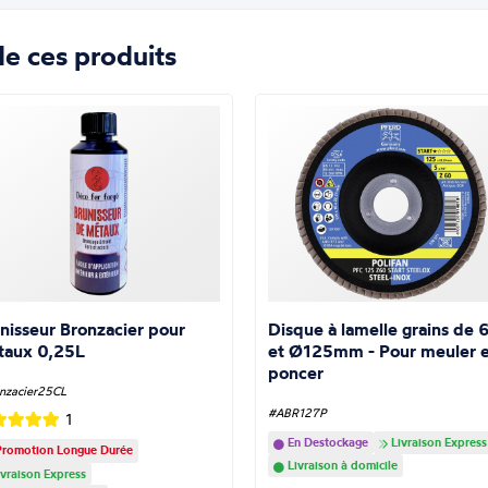
e ces produits
nisseur Bronzacier pour
Disque à lamelle grains de 
taux 0,25L
et Ø125mm - Pour meuler e
poncer
nzacier25CL
#ABR127P
1
En Destockage
Livraison Express
romotion Longue Durée
Livraison à domicile
vraison Express