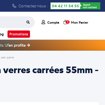
Appel
Contactez-nous :
04 42 11 54 55
non surtaxé
Compte
Mon Panier
0
log
Promotions
ts !
J’en profite
 par paire
 verres carrées 55mm -