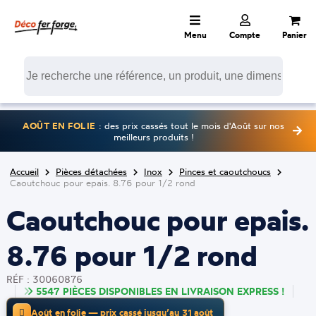
Menu
Compte
Panier
AOÛT EN FOLIE
: des prix cassés tout le mois d'Août sur nos
meilleurs produits !
Accueil
Pièces détachées
Inox
Pinces et caoutchoucs
Caoutchouc pour epais. 8.76 pour 1/2 rond
Caoutchouc pour epais.
8.76 pour 1/2 rond
RÉF : 30060876
5547 PIÈCES DISPONIBLES EN LIVRAISON EXPRESS !
Août en folie — prix cassé jusqu’au 31 août