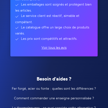
Les emballages sont soignés et protègent bien
les articles.
Le service client est réactif, aimable et
compétent.
Le catalogue offre un large choix de produits
variés.
Les prix sont compétitifs et attractifs.
Voir tous les avis
Besoin d'aides ?
Fer forgé, acier ou fonte : quelles sont les différences ?
Comment commander une enseigne personnalisée ?
Le thermolaquage : en quoi consiste cette alternative ?