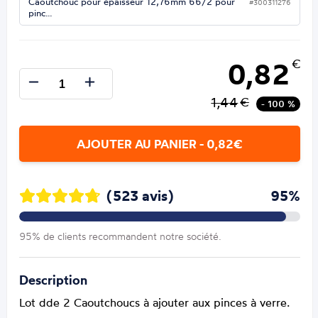
Caoutchouc pour épaisseur 12,76mm 66/2 pour
#300311276
pinc…
0,82
€
1,44
€
- 100 %
AJOUTER AU PANIER - 0,82€
(523 avis)
95%
95% de clients recommandent notre société.
Description
Lot dde 2 Caoutchoucs à ajouter aux pinces à verre.