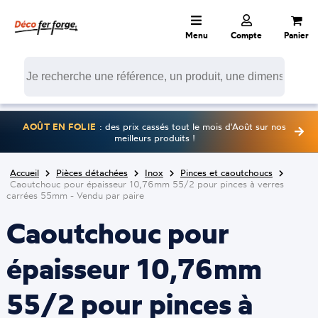
Menu
Compte
Panier
AOÛT EN FOLIE
: des prix cassés tout le mois d'Août sur nos
meilleurs produits !
Accueil
Pièces détachées
Inox
Pinces et caoutchoucs
Caoutchouc pour épaisseur 10,76mm 55/2 pour pinces à verres
carrées 55mm - Vendu par paire
Caoutchouc pour
épaisseur 10,76mm
55/2 pour pinces à