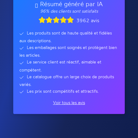
Résumé généré par IA
96% des clients sont satisfaits
3962 avis
Les produits sont de haute qualité et fidèles
aux descriptions.
Les emballages sont soignés et protègent bien
les articles.
Le service client est réactif, aimable et
compétent.
Le catalogue offre un large choix de produits
variés.
Les prix sont compétitifs et attractifs.
Voir tous les avis