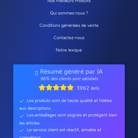
Nos Meilleurs Produits
Qui sommes-nous ?
Conditions générales de vente
Contactez-nous
Notre lexique
Résumé généré par IA
96% des clients sont satisfaits
3962 avis
Les produits sont de haute qualité et fidèles
aux descriptions.
Les emballages sont soignés et protègent bien
les articles.
Le service client est réactif, aimable et
compétent.