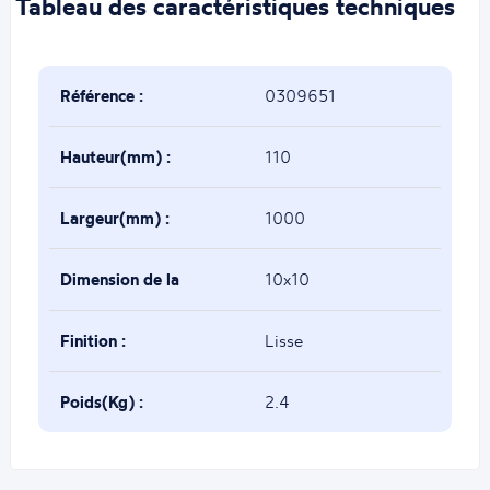
Tableau des caractéristiques techniques
Référence :
0309651
Hauteur(mm) :
110
Largeur(mm) :
1000
Dimension de la
10x10
base(mm) :
Finition :
Lisse
Poids(Kg) :
2.4