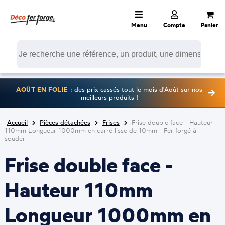
Menu
Compte
Panier
AOÛT EN FOLIE
: des prix cassés tout le mois d'Août sur nos
meilleurs produits !
Accueil
Pièces détachées
Frises
Frise double face - Hauteur
110mm Longueur 1000mm en carré lisse de 10mm - Fer forgé à
souder
Frise double face -
Hauteur 110mm
Longueur 1000mm en