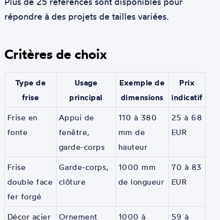
Plus de 25 références sont disponibles pour
répondre à des projets de tailles variées.
Critères de choix
Type de
Usage
Exemple de
Prix
frise
principal
dimensions
indicatif
Frise en
Appui de
110 à 380
25 à 68
fonte
fenêtre,
mm de
EUR
garde-corps
hauteur
Frise
Garde-corps,
1000 mm
70 à 83
double face
clôture
de longueur
EUR
fer forgé
Décor acier
Ornement
1000 à
59 à