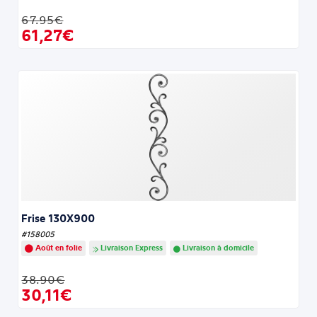
67.95€
61,27€
Frise 130X900
#158005
Août en folie
Livraison Express
Livraison à domicile
38.90€
30,11€