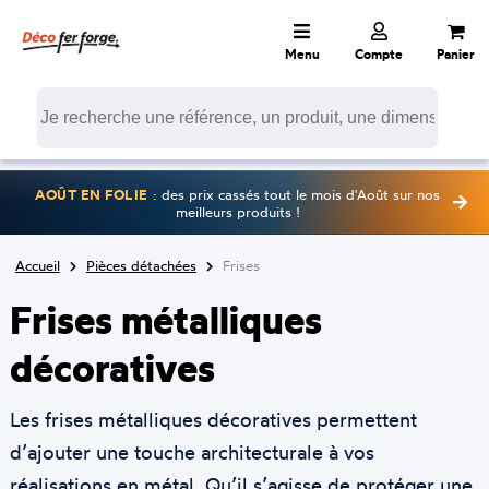
Menu
Compte
Panier
AOÛT EN FOLIE
: des prix cassés tout le mois d'Août sur nos
meilleurs produits !
Accueil
Pièces détachées
Frises
Frises métalliques
décoratives
Les frises métalliques décoratives permettent
d’ajouter une touche architecturale à vos
réalisations en métal. Qu’il s’agisse de protéger une