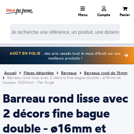
Menu
Compte
Panier
AOÛT EN FOLIE
: des prix cassés tout le mois d'Août sur nos
meilleurs produits !
Accueil
Pièces détachées
Barreaux
Barreaux rond de 16mm
Barreau rond lisse avec 2 décors fine bague double - ø16mm et
hauteur 1000mm - Fer forgé
Barreau rond lisse avec
2 décors fine bague
double - ø16mm et