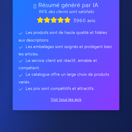
Résumé généré par IA
96% des clients sont satisfaits
3960 avis
Les produits sont de haute qualité et fidèles
aux descriptions.
Les emballages sont soignés et protègent bien
les articles.
Le service client est réactif, aimable et
compétent.
Le catalogue offre un large choix de produits
variés.
Les prix sont compétitifs et attractifs.
Voir tous les avis