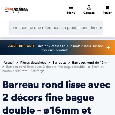
Menu
Compte
Panier
AOÛT EN FOLIE
: des prix cassés tout le mois d'Août sur nos
meilleurs produits !
Accueil
Pièces détachées
Barreaux
Barreaux rond de 16mm
Barreau rond lisse avec 2 décors fine bague double - ø16mm et
hauteur 950mm - Fer forgé
Barreau rond lisse avec
2 décors fine bague
double - ø16mm et