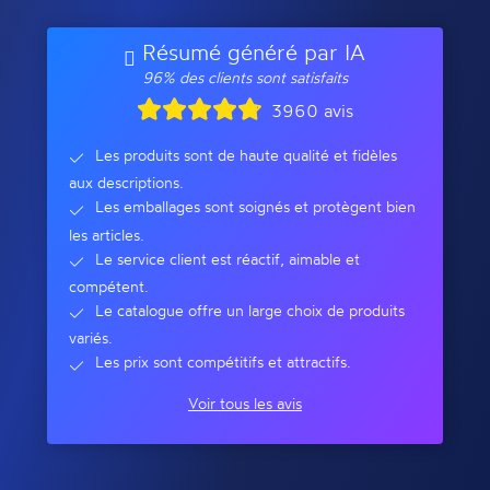
Résumé généré par IA
96% des clients sont satisfaits
3960 avis
Les produits sont de haute qualité et fidèles
aux descriptions.
Les emballages sont soignés et protègent bien
les articles.
Le service client est réactif, aimable et
compétent.
Le catalogue offre un large choix de produits
variés.
Les prix sont compétitifs et attractifs.
Voir tous les avis