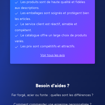
Les produits sont de haute qualité et fidèles
aux descriptions.
Les emballages sont soignés et protègent bien
les articles.
Le service client est réactif, aimable et
compétent.
Le catalogue offre un large choix de produits
variés.
Les prix sont compétitifs et attractifs.
Voir tous les avis
Besoin d'aides ?
Fer forgé, acier ou fonte : quelles sont les différences ?
Comment commander une enseigne personnalisée ?