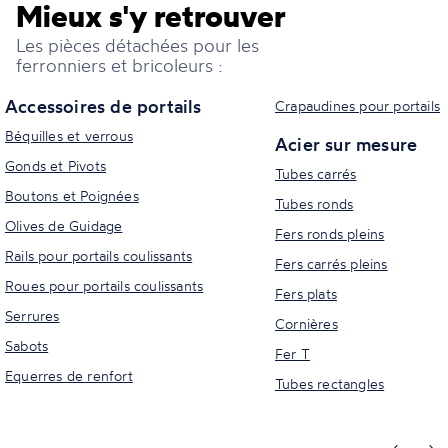
Mieux s'y retrouver
Les pièces détachées pour les
ferronniers et bricoleurs :
Accessoires de portails
Crapaudines pour portails
Béquilles et verrous
Acier sur mesure
Gonds et Pivots
Tubes carrés
Boutons et Poignées
Tubes ronds
Olives de Guidage
Fers ronds pleins
Rails pour portails coulissants
Fers carrés pleins
Roues pour portails coulissants
Fers plats
Serrures
Cornières
Sabots
Fer T
Equerres de renfort
Tubes rectangles