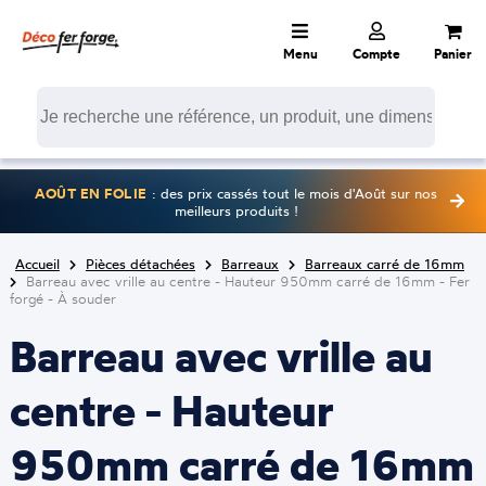
Menu
Compte
Panier
AOÛT EN FOLIE
: des prix cassés tout le mois d'Août sur nos
meilleurs produits !
Accueil
Pièces détachées
Barreaux
Barreaux carré de 16mm
Barreau avec vrille au centre - Hauteur 950mm carré de 16mm - Fer
forgé - À souder
Barreau avec vrille au
centre - Hauteur
950mm carré de 16mm