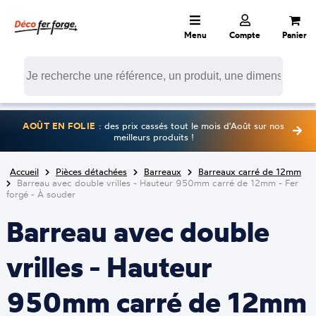
Menu
Compte
Panier
AOÛT EN FOLIE
: des prix cassés tout le mois d'Août sur nos
meilleurs produits !
Accueil
Pièces détachées
Barreaux
Barreaux carré de 12mm
Barreau avec double vrilles - Hauteur 950mm carré de 12mm - Fer
forgé - À souder
Barreau avec double
vrilles - Hauteur
950mm carré de 12mm