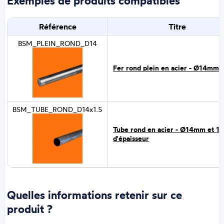
Exemples de produits compatibles
Référence
Titre
BSM_PLEIN_ROND_D14
Fer rond plein en acier - Ø14mm
BSM_TUBE_ROND_D14x1.5
Tube rond en acier - Ø14mm et 1
d'épaisseur
Quelles informations retenir sur ce
produit ?