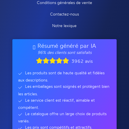
Conditions générales de vente
Contactez-nous
Notre lexique
Résumé généré par IA
96% des clients sont satisfaits
3962 avis
Les produits sont de haute qualité et fidèles
aux descriptions.
Les emballages sont soignés et protègent bien
les articles.
Le service client est réactif, aimable et
compétent.
Le catalogue offre un large choix de produits
variés.
Les prix sont compétitifs et attractifs.