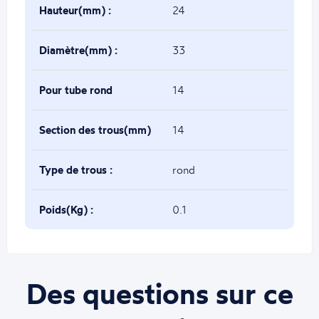
Hauteur(mm) :
24
Diamètre(mm) :
33
Pour tube rond
14
de(mm) :
Section des trous(mm)
14
:
Type de trous :
rond
Poids(Kg) :
0.1
Des questions sur ce