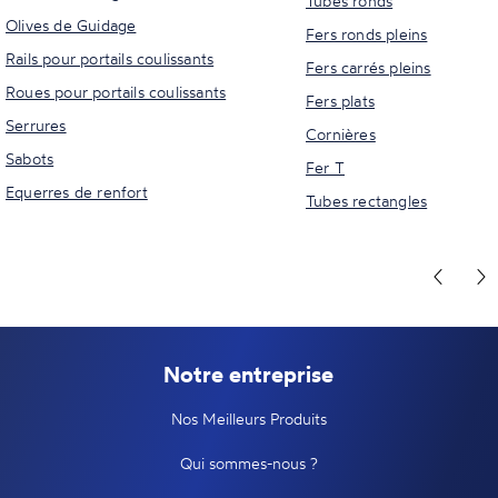
Tubes ronds
Olives de Guidage
Fers ronds pleins
Rails pour portails coulissants
Fers carrés pleins
Roues pour portails coulissants
Fers plats
Serrures
Cornières
Sabots
Fer T
Equerres de renfort
Tubes rectangles
Notre entreprise
Nos Meilleurs Produits
Qui sommes-nous ?