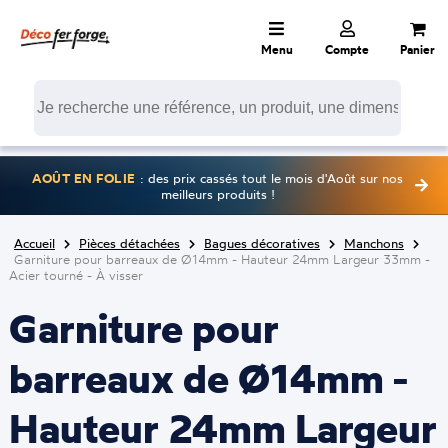
Menu
Compte
Panier
AOÛT EN FOLIE
: des prix cassés tout le mois d'Août sur nos
meilleurs produits !
Accueil
Pièces détachées
Bagues décoratives
Manchons
Garniture pour barreaux de Ø14mm - Hauteur 24mm Largeur 33mm -
Acier tourné - À visser
Garniture pour
barreaux de Ø14mm -
Hauteur 24mm Largeur