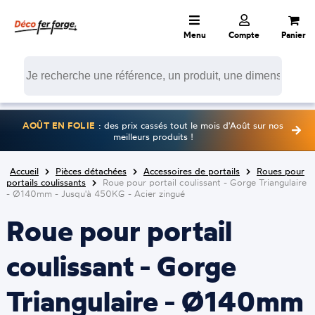
Menu
Compte
Panier
AOÛT EN FOLIE
: des prix cassés tout le mois d'Août sur nos
meilleurs produits !
Accueil
Pièces détachées
Accessoires de portails
Roues pour
portails coulissants
Roue pour portail coulissant - Gorge Triangulaire
- Ø140mm - Jusqu'à 450KG - Acier zingué
Roue pour portail
coulissant - Gorge
Triangulaire - Ø140mm