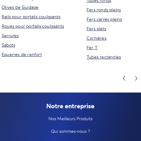
Tubes ronds
Olives de Guidage
Fers ronds pleins
Rails pour portails coulissants
Fers carrés pleins
Roues pour portails coulissants
Fers plats
Serrures
Cornières
Sabots
Fer T
Equerres de renfort
Tubes rectangles
Notre entreprise
Nos Meilleurs Produits
Qui sommes-nous ?