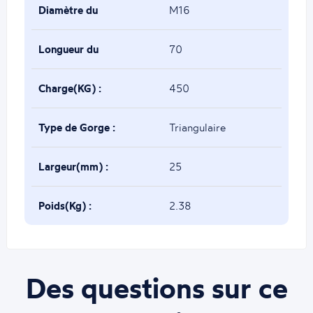
Diamètre du
M16
boulon(mm) :
Longueur du
70
boulon(mm) :
Charge(KG) :
450
Type de Gorge :
Triangulaire
Largeur(mm) :
25
Poids(Kg) :
2.38
Des questions sur ce