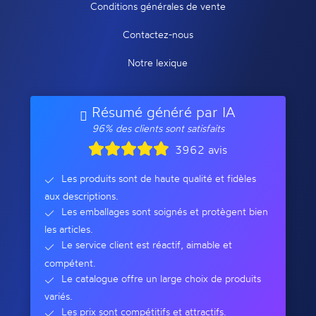
Conditions générales de vente
Contactez-nous
Notre lexique
Résumé généré par IA
96% des clients sont satisfaits
3962 avis
Les produits sont de haute qualité et fidèles
aux descriptions.
Les emballages sont soignés et protègent bien
les articles.
Le service client est réactif, aimable et
compétent.
Le catalogue offre un large choix de produits
variés.
Les prix sont compétitifs et attractifs.