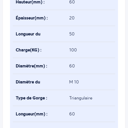
Hauteur(mm) :
60
Épaisseur(mm) :
20
Longueur du
50
boulon(mm) :
Charge(KG) :
100
Diamètre(mm) :
60
Diamètre du
M 10
boulon(mm) :
Type de Gorge :
Triangulaire
Longueur(mm) :
60