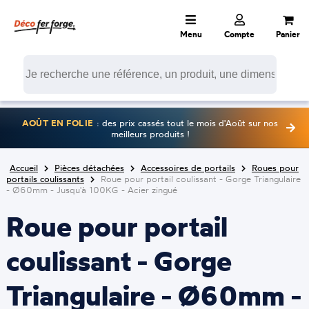
Menu
Compte
Panier
AOÛT EN FOLIE
: des prix cassés tout le mois d'Août sur nos
meilleurs produits !
Accueil
Pièces détachées
Accessoires de portails
Roues pour
portails coulissants
Roue pour portail coulissant - Gorge Triangulaire
- Ø60mm - Jusqu'à 100KG - Acier zingué
Roue pour portail
coulissant - Gorge
Triangulaire - Ø60mm -