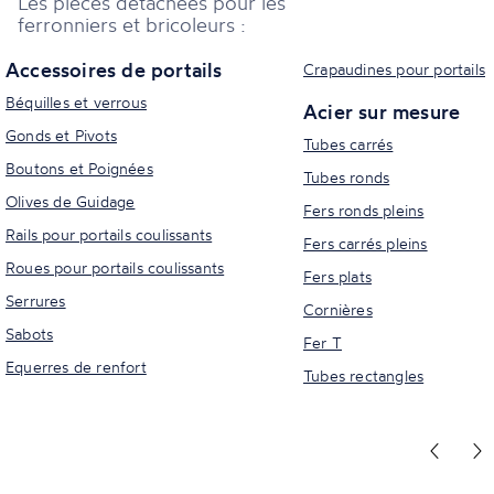
Les pièces détachées pour les
ferronniers et bricoleurs :
Accessoires de portails
Crapaudines pour portails
Béquilles et verrous
Acier sur mesure
Gonds et Pivots
Tubes carrés
Boutons et Poignées
Tubes ronds
Olives de Guidage
Fers ronds pleins
Rails pour portails coulissants
Fers carrés pleins
Roues pour portails coulissants
Fers plats
Serrures
Cornières
Sabots
Fer T
Equerres de renfort
Tubes rectangles