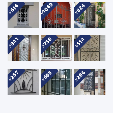
1069
824
614
941
736
514
266
257
655