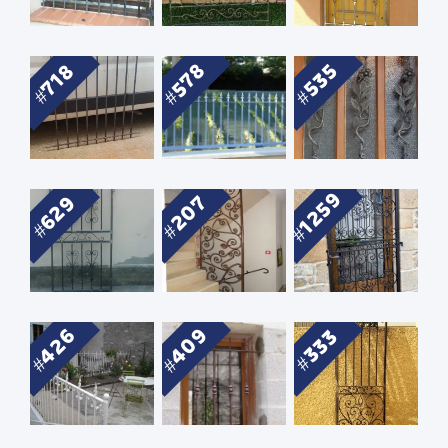
578
535
718
1259
207
629
409
426
333