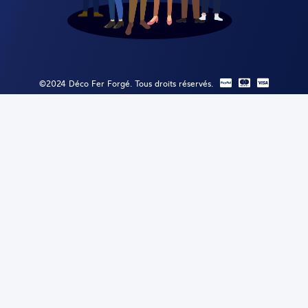
©2024 Déco Fer Forgé. Tous droits réservés.