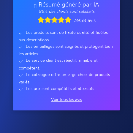
Résumé généré par IA
96% des clients sont satisfaits
3958 avis
Les produits sont de haute qualité et fidèles
aux descriptions.
Les emballages sont soignés et protègent bien
les articles.
Le service client est réactif, aimable et
compétent.
Le catalogue offre un large choix de produits
variés.
Les prix sont compétitifs et attractifs.
Voir tous les avis