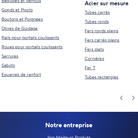
Béquilles et verrous
Acier sur mesure
Gonds et Pivots
Tubes carrés
Boutons et Poignées
Tubes ronds
Olives de Guidage
Fers ronds pleins
Rails pour portails coulissants
Fers carrés pleins
Roues pour portails coulissants
Fers plats
Serrures
Cornières
Sabots
Fer T
Equerres de renfort
Tubes rectangles
Notre entreprise
Nos Meilleurs Produits