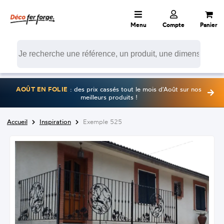
Menu
Compte
Panier
AOÛT EN FOLIE
: des prix cassés tout le mois d'Août sur nos
meilleurs produits !
Accueil
Inspiration
Exemple 525