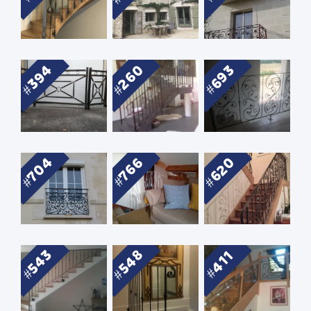
260
394
693
704
620
766
548
543
411