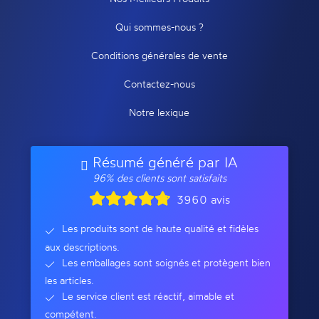
Qui sommes-nous ?
Conditions générales de vente
Contactez-nous
Notre lexique
Résumé généré par IA
96% des clients sont satisfaits
3960 avis
Les produits sont de haute qualité et fidèles
aux descriptions.
Les emballages sont soignés et protègent bien
les articles.
Le service client est réactif, aimable et
compétent.