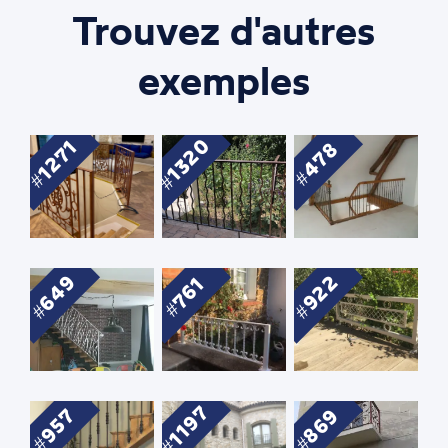
Trouvez d'autres
exemples
1320
1271
478
649
922
761
1197
869
957