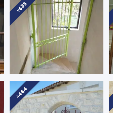
635
464