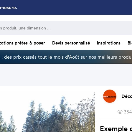
 mesure.
cations prêtes-à-poser
Devis personnalisé
Inspirations
B
: des prix cassés tout le mois d'Août sur nos meilleurs produi
Déco
354
Exemple d