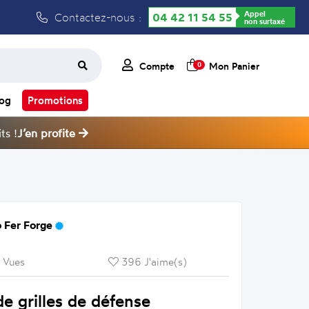
Appel
Contactez-nous :
04 42 11 54 55
non surtaxé
Compte
Mon Panier
0
log
Promotions
ts !
J’en profite
 Fer Forge
 Vues
396 J'aime(s)
e grilles de défense