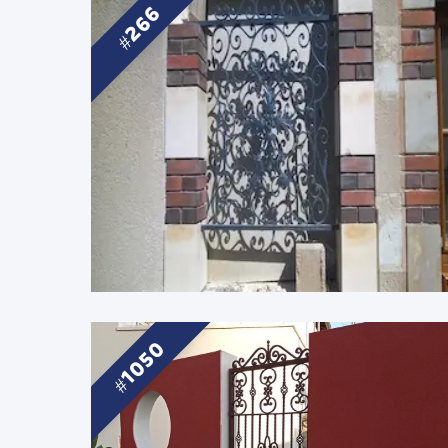
266
1050