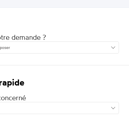
votre demande ?
 rapide
concerné