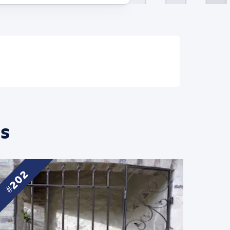
s
202