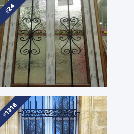
24
1316