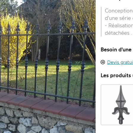
Conception 
d'une série 
- Réalisati
détachées .
Besoin d'une 
Devis gratu
Les produits u