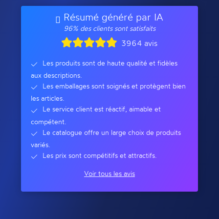
Résumé généré par IA
96% des clients sont satisfaits
3964 avis
Les produits sont de haute qualité et fidèles
aux descriptions.
Les emballages sont soignés et protègent bien
les articles.
Le service client est réactif, aimable et
compétent.
Le catalogue offre un large choix de produits
variés.
Les prix sont compétitifs et attractifs.
Voir tous les avis