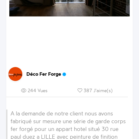
Déco Fer Forge
244 Vues
387 J'aime(s)
A la demande de notre client nous avons
fabriqué sur mesure une série de garde corps
fer forgé pour un appart hotel situé 30 rue
paul duez a LILLE avec peinture de finition