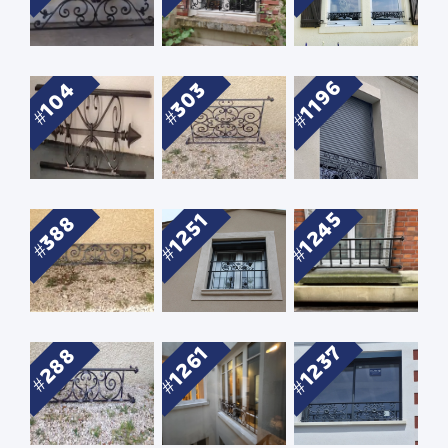
1196
104
303
1245
1251
388
1237
1261
288