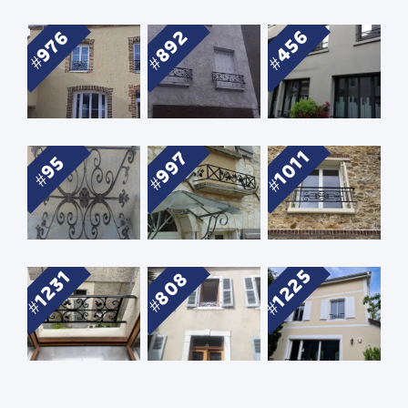
892
456
976
1011
997
95
1225
1231
808