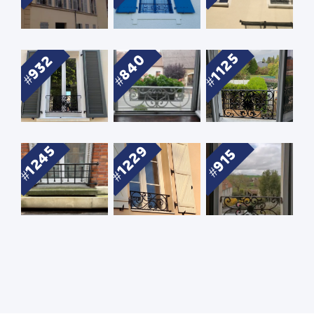
1125
840
932
1229
1245
915