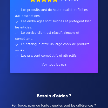
Les produits sont de haute qualité et fidèles
aux descriptions.
Les emballages sont soignés et protègent bien
les articles.
Le service client est réactif, aimable et
compétent.
Le catalogue offre un large choix de produits
variés.
Les prix sont compétitifs et attractifs.
Voir tous les avis
Besoin d'aides ?
Fer forgé, acier ou fonte : quelles sont les différences ?