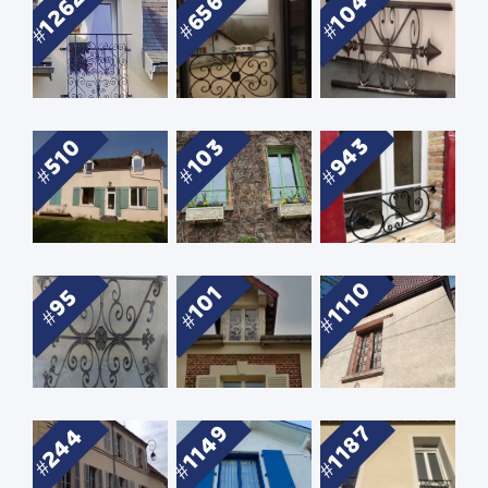
1262
104
656
943
510
103
1110
101
95
1149
1187
244