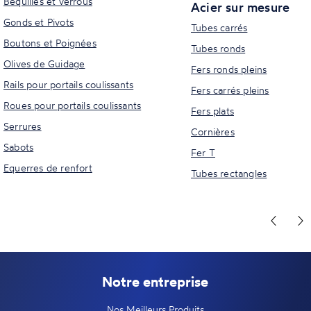
Béquilles et verrous
Acier sur mesure
Gonds et Pivots
Tubes carrés
Boutons et Poignées
Tubes ronds
Olives de Guidage
Fers ronds pleins
Rails pour portails coulissants
Fers carrés pleins
Roues pour portails coulissants
Fers plats
Serrures
Cornières
Sabots
Fer T
Equerres de renfort
Tubes rectangles
Notre entreprise
Nos Meilleurs Produits