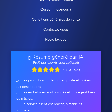
Qui sommes-nous ?
Conditions générales de vente
Contactez-nous
Notre lexique
Résumé généré par IA
96% des clients sont satisfaits
3958 avis
Les produits sont de haute qualité et fidèles
aux descriptions.
Les emballages sont soignés et protègent bien
les articles.
Le service client est réactif, aimable et
compétent.