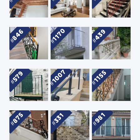
1170
846
439
1007
1155
579
875
981
331