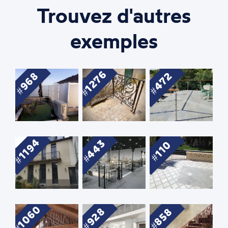
Trouvez d'autres
exemples
1276
968
472
1194
443
110
1060
928
858